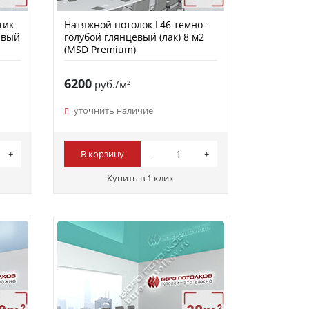
тик
Натяжной потолок L46 темно-
евый
голубой глянцевый (лак) 8 м2
(MSD Premium)
6200
руб./м²
уточнить наличие
В корзину
Купить в 1 клик