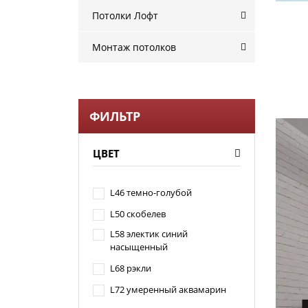
Потолки Лофт
Монтаж потолков
ФИЛЬТР
ЦВЕТ
L46 темно-голубой
L50 скобелев
L58 электик синий
насыщенный
L68 рэкли
L72 умеренный аквамарин