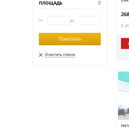
ПЛОЩАДЬ
26
от
до
у
Очистить список
Нат