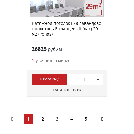
Натяжной потолок L28 лавандово-
фиолетовый глянцевый (лак) 29
м2 (Pongs)
26825
руб./м²
уточнить наличие
В корзину
Купить в 1 клик
1
2
3
4
5