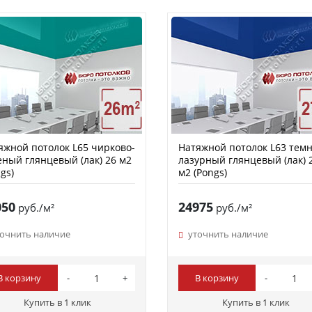
яжной потолок L65 чирково-
Натяжной потолок L63 темн
еный глянцевый (лак) 26 м2
лазурный глянцевый (лак) 
gs)
м2 (Pongs)
050
24975
руб./м²
руб./м²
точнить наличие
уточнить наличие
В корзину
В корзину
Купить в 1 клик
Купить в 1 клик