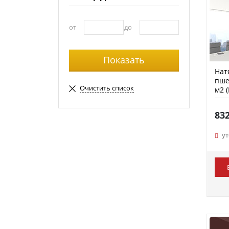
от
до
Нат
пше
Очистить список
м2 (
83
у