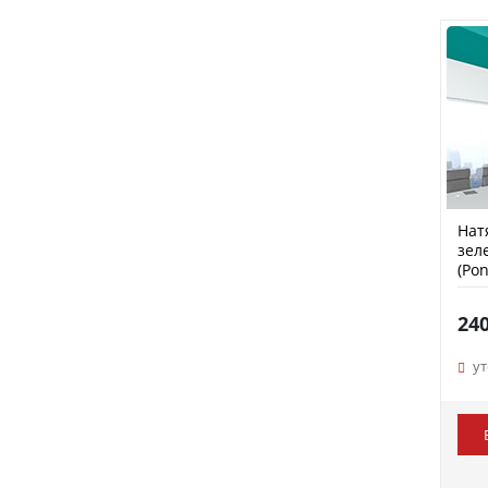
Нат
зел
(Pon
24
у