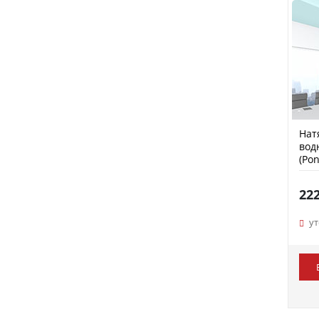
Нат
вод
(Pon
22
у