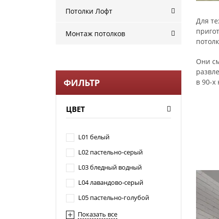
Потолки Лофт
Для те
пригот
Монтаж потолков
потолк
Они см
развле
ФИЛЬТР
в 90-х
ЦВЕТ
L01 белый
L02 пастельно-серый
L03 бледный водный
L04 лавандово-серый
L05 пастельно-голубой
Показать все