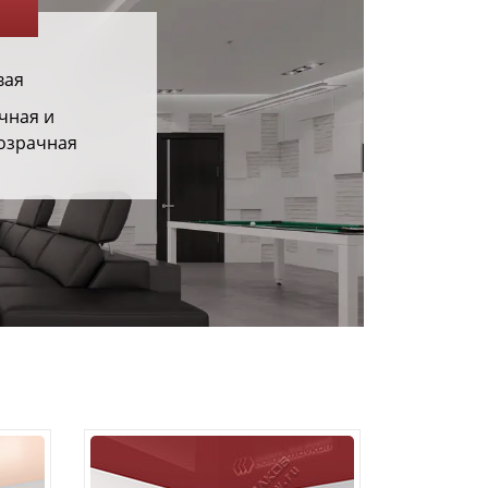
вая
чная и
озрачная