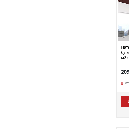
Нат
бур
м2 
20
у