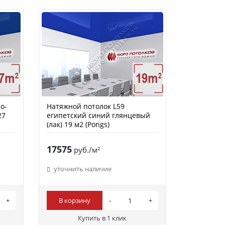
о-
Натяжной потолок L59
27
египетский синий глянцевый
(лак) 19 м2 (Pongs)
17575
руб./м²
уточнить наличие
В корзину
Купить в 1 клик