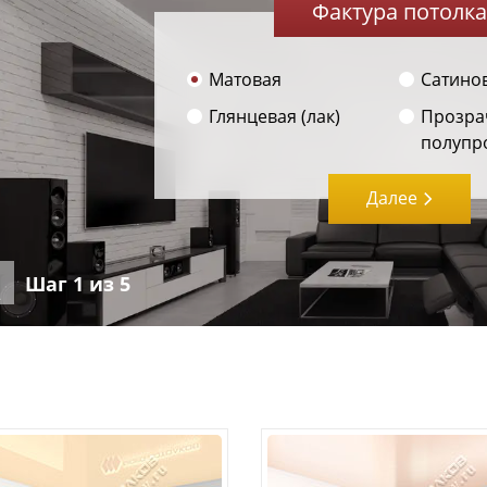
Фактура потолка
Матовая
Сатино
Глянцевая (лак)
Прозра
полупр
Далее
Шаг
1
из 5