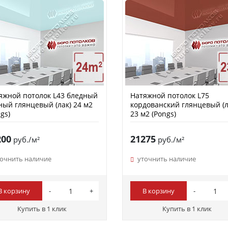
яжной потолок L43 бледный
Натяжной потолок L75
ный глянцевый (лак) 24 м2
кордованский глянцевый (л
gs)
23 м2 (Pongs)
200
21275
руб./м²
руб./м²
точнить наличие
уточнить наличие
В корзину
В корзину
Купить в 1 клик
Купить в 1 клик