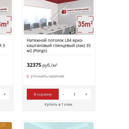
Натяжной потолок L84 ярко-
й 3
каштановый глянцевый (лак) 35
м2 (Pongs)
32375
руб./м²
уточнить наличие
В корзину
Купить в 1 клик