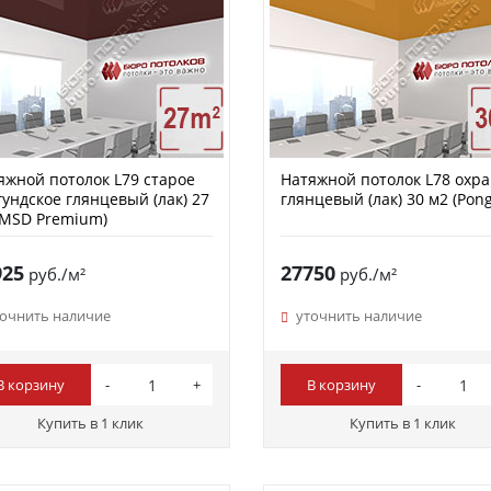
яжной потолок L79 старое
Натяжной потолок L78 охра
гундское глянцевый (лак) 27
глянцевый (лак) 30 м2 (Pong
(MSD Premium)
925
27750
руб./м²
руб./м²
точнить наличие
уточнить наличие
В корзину
В корзину
Купить в 1 клик
Купить в 1 клик