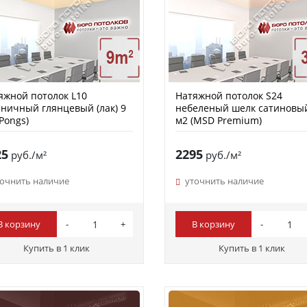
яжной потолок L10
Натяжной потолок S24
ничный глянцевый (лак) 9
небеленый шелк сатиновы
Pongs)
м2 (MSD Premium)
25
2295
руб./м²
руб./м²
точнить наличие
уточнить наличие
В корзину
В корзину
Купить в 1 клик
Купить в 1 клик