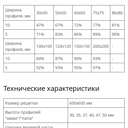
Ширина
30x30
50x50
60x60
75x75
86x86
профиля, мм
10
47%
67%
72%
77%
81%
5
71%
83%
86%
89%
90%
Ширина
100x100
120x120
150x150
200x200
-
профиля, мм
10
84%
87%
90%
93%
-
5
92%
93%
95%
97%
-
Технические характеристики
Размер решетки
600x600 мм
Высота профилей
30, 35, 37, 40, 47, 50 мм
"мама"/"папа"
Ширина видимой части