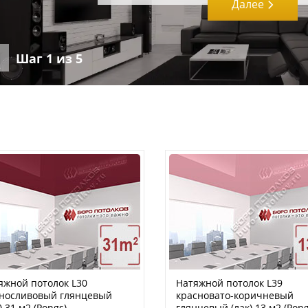
Далее
Шаг
1
из 5
яжной потолок L30
Натяжной потолок L39
носливовый глянцевый
красновато-коричневый
) 31 м2 (Pongs)
глянцевый (лак) 13 м2 (Pong