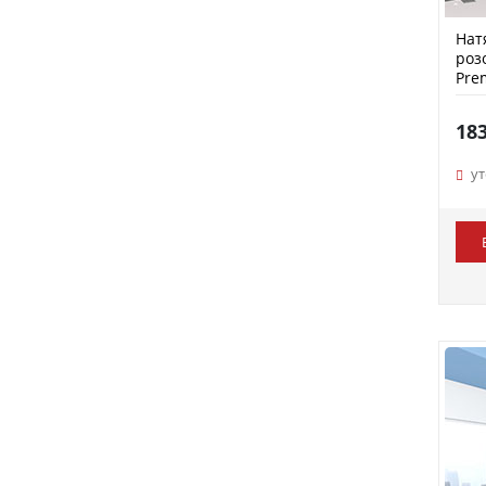
Нат
роз
Pre
18
у