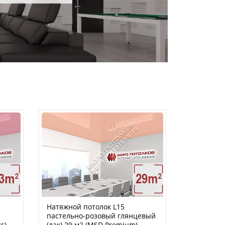
Натяжной потолок L15
пастельно-розовый глянцевый
s)
(лак) 29 м2 (MSD Premium)