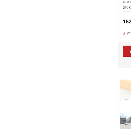
пас
(ла
16
у