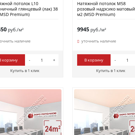
яжной потолок L10
Натяжной потолок M58
ничный глянцевый (лак) 38
розовый надэсико матовый
(MSD Premium)
м2 (MSD Premium)
450
9945
руб./м²
руб./м²
точнить наличие
уточнить наличие
В корзину
В корзину
Купить в 1 клик
Купить в 1 клик