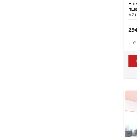
Нат
пше
м2 
29
у