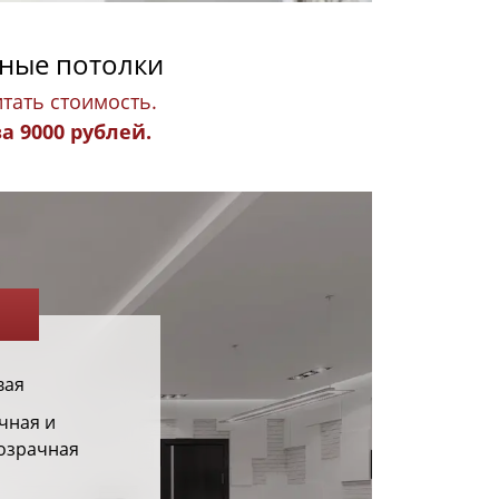
жные потолки
тать стоимость.
 9000 рублей.
вая
чная и
озрачная