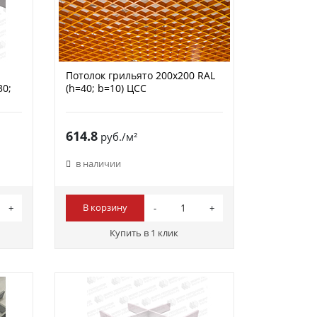
Потолок грильято 200х200 RAL
30;
(h=40; b=10) ЦСС
614.8
руб./м²
в наличии
В корзину
Купить в 1 клик