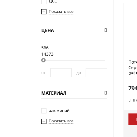
ЦСС
Показать все
ЦЕНА
566
14373
Пот
Сер
от
до
b=1
79
МАТЕРИАЛ
в
алюминий
Показать все