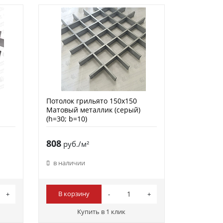
Потолок грильято 150х150
Матовый металлик (серый)
(h=30; b=10)
808
руб./м²
в наличии
В корзину
Купить в 1 клик