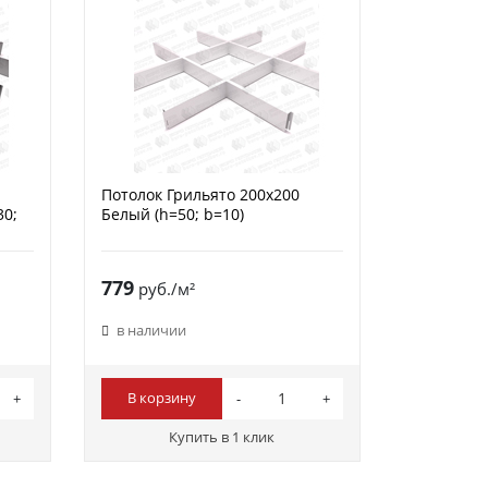
Потолок Грильято 200х200
30;
Белый (h=50; b=10)
779
руб./м²
в наличии
В корзину
Купить в 1 клик