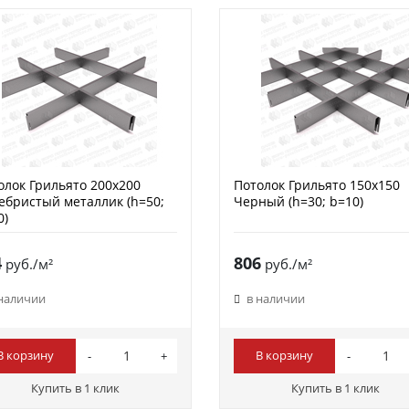
олок Грильято 200х200
Потолок Грильято 150х150
ебристый металлик (h=50;
Черный (h=30; b=10)
0)
4
806
руб./м²
руб./м²
 наличии
в наличии
В корзину
В корзину
Купить в 1 клик
Купить в 1 клик