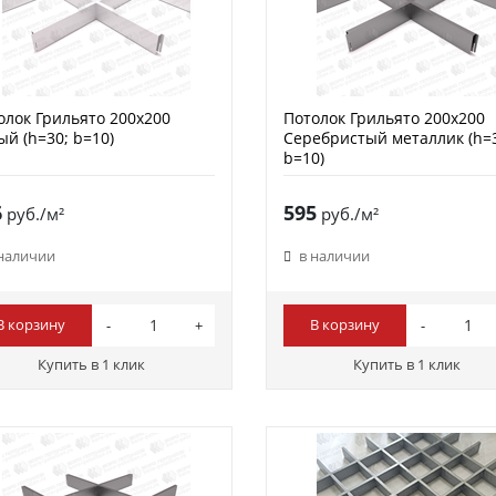
олок Грильято 200х200
Потолок Грильято 200х200
ый (h=30; b=10)
Серебристый металлик (h=
b=10)
6
595
руб./м²
руб./м²
 наличии
в наличии
В корзину
В корзину
Купить в 1 клик
Купить в 1 клик