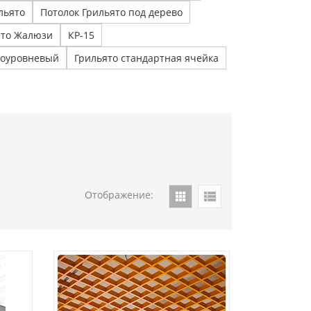
льято
Потолок Грильято под дерево
ято Жалюзи
КР-15
ноуровневый
Грильято стандартная ячейка
Отображение: