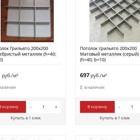
олок Грильято 200х200
Потолок грильято 200х200
ебристый металлик (h=40;
Матовый металлик (серый)
0)
(h=40; b=10)
1
697
руб./м²
руб./м²
 наличии
в наличии
В корзину
В корзину
Купить в 1 клик
Купить в 1 клик