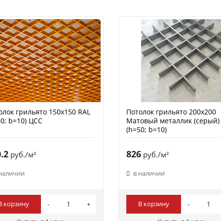
олок грильято 150х150 RAL
Потолок грильято 200х200
40; b=10) ЦСС
Матовый металлик (серый)
(h=50; b=10)
.2
826
руб./м²
руб./м²
 наличии
в наличии
В корзину
В корзину