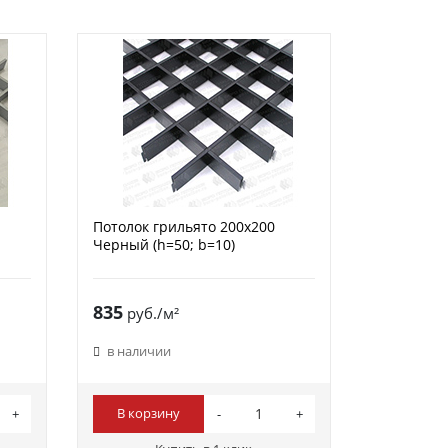
Потолок грильято 200х200
Черный (h=50; b=10)
835
руб./м²
в наличии
В корзину