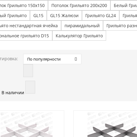
лок Грильято 150х150
Потолок Грильято 200х200
Белый Гри
ый Грильято
GL15
GL15 Жалюзи
Грильято GL24
Гриль
ьято нестандартная ячейка
пирамидальный
Грильято раз
ональное грильято D15
Калькулятор Грильято
тировка:
По популярности
В наличии