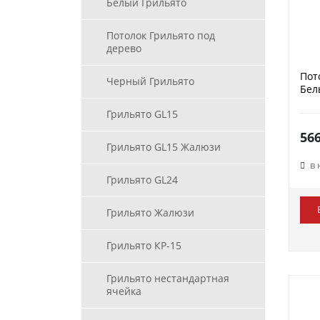
Белый Грильято
Потолок Грильято под
дерево
Пот
Черный Грильято
Бел
Грильято GL15
56
Грильято GL15 Жалюзи
в
Грильято GL24
Грильято Жалюзи
Грильято КР-15
Грильято нестандартная
ячейка