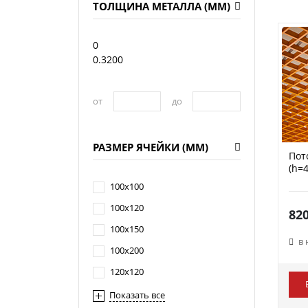
ТОЛЩИНА МЕТАЛЛА (ММ)
0
0.3200
от
до
РАЗМЕР ЯЧЕЙКИ (ММ)
Пот
(h=
100х100
100х120
820
100х150
в
100х200
120х120
Показать все