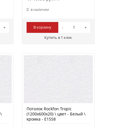
в наличии
В корзину
Купить в 1 клик
Потолок Rockfon Tropic
\
(1200х600х20) \ цвет - Белый \
кромка - E15S8