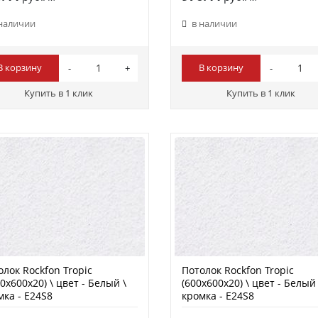
 наличии
в наличии
В корзину
В корзину
Купить в 1 клик
Купить в 1 клик
олок Rockfon Tropic
Потолок Rockfon Tropic
0х600х20) \ цвет - Белый \
(600х600х20) \ цвет - Белый 
мка - E24S8
кромка - E24S8