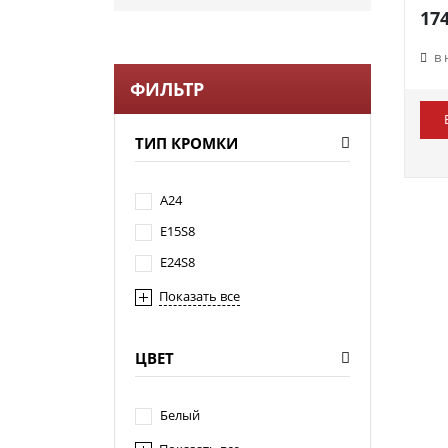
174
в
ФИЛЬТР
ТИП КРОМКИ
A24
E15S8
E24S8
Показать все
ЦВЕТ
Белый