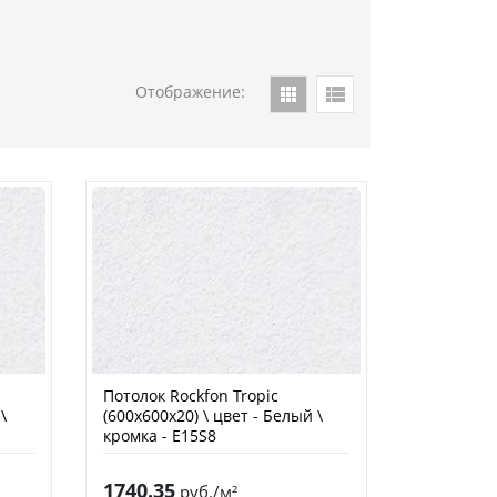
Отображение:
Потолок Rockfon Tropic
\
(600х600х20) \ цвет - Белый \
кромка - E15S8
1740.35
руб./м²