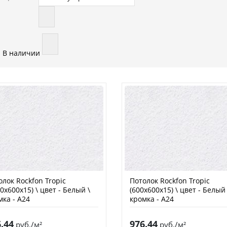
В наличии
олок Rockfon Tropic
Потолок Rockfon Tropic
0х600х15) \ цвет - Белый \
(600х600х15) \ цвет - Белый 
мка - A24
кромка - A24
.44
976.44
руб./м²
руб./м²