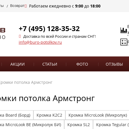
ты
Возврат
Работаем ежедневно с
9:00
до
18:00
+7 (495) 128-35-32
Доставка по всей России и странам СНГ!
info@buro-potolkov.ru
АКЦИИ
СТАТЬИ
ФОТО
ОТЗЫВЫ
Кромки потолка Армстронг
мки потолка Армстронг
ка Board (Борд)
Кромка K2C2
Кромка MicroLook (Микролук)
ка MicroLook BE (Микролук БИ)
Кромка SL2
Кромка Tegular (