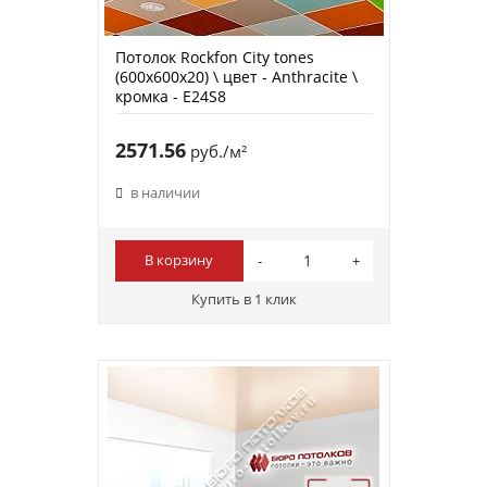
Потолок Rockfon City tones
(600х600х20) \ цвет - Anthracite \
кромка - E24S8
2571.56
руб./м²
в наличии
В корзину
Купить в 1 клик