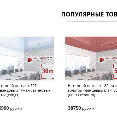
ПОПУЛЯРНЫЕ ТО
тяжной потолок S27
Натяжной потолок L82 роз
вандовый туман сатиновый
золотой глянцевый (лак) 5
 м2 (Pongs)
(MSD Premium)
6900
38750
руб./м²
руб./м²