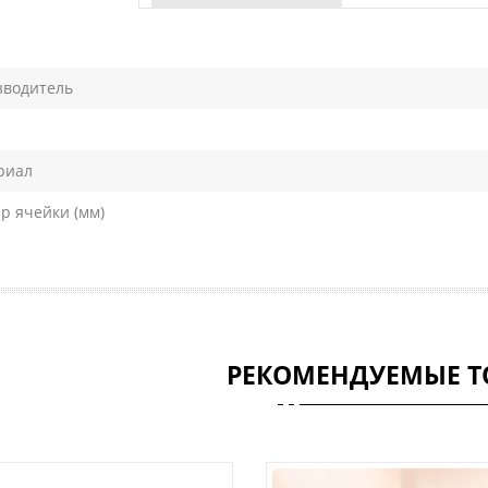
зводитель
риал
р ячейки (мм)
РЕКОМЕНДУЕМЫЕ Т