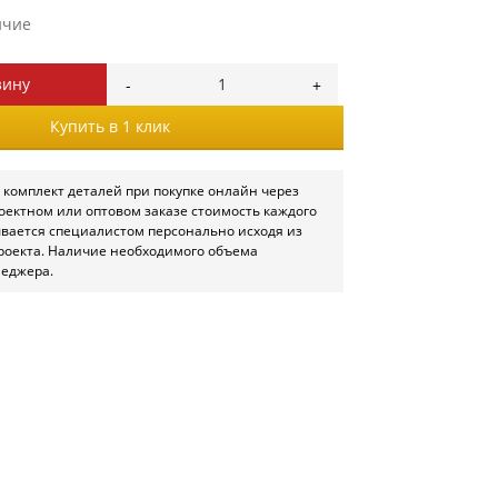
ичие
зину
Купить в 1 клик
 комплект деталей при покупке онлайн через
роектном или оптовом заказе стоимость каждого
ывается специалистом персонально исходя из
роекта. Наличие необходимого объема
неджера.