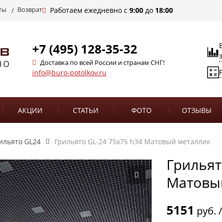
ты
Возврат
Работаем ежедневно с
9:00
до
18:00
+7 (495) 128-35-32
Доставка по всей России и странам СНГ!
info@buro-potolkov.ru
АКЦИИ
СТАТЬИ
ФОТО
ОТЗЫВЫ
ильято GL24
Грильято GL-24 75х75 h34 Матовый металлик
Грильят
Матовы
5151
руб. 