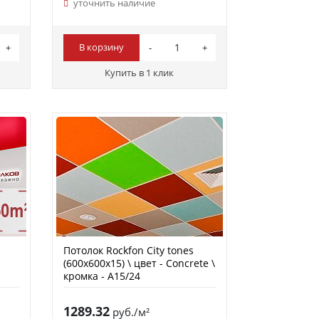
уточнить наличие
В корзину
Купить в 1 клик
Потолок Rockfon City tones
(600х600х15) \ цвет - Concrete \
кромка - A15/24
1289.32
руб./м²