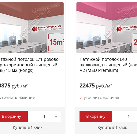
тяжной потолок L71 розово-
Натяжной потолок L40
еро-коричневый глянцевый
шелковица глянцевый (лак
ак) 15 м2 (Pongs)
м2 (MSD Premium)
3875
22475
руб./м²
руб./м²
уточнить наличие
уточнить наличие
В корзину
В корзину
Купить в 1 клик
Купить в 1 клик