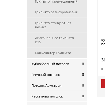
Грильято пирамидальный
Грильято разноуровневый
Грильято стандартная
ячейка
Диагональное грильято
К
D15
по
Калькулятор Грильято
3
Кубообразный потолок
Реечный потолок
Потолок Армстронг
Кассетный потолок