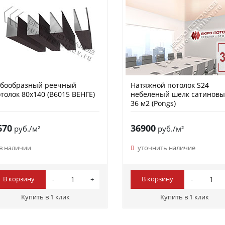
убообразный реечный
Натяжной потолок S24
толок 80х140 (B6015 ВЕНГЕ)
небеленый шелк сатинов
36 м2 (Pongs)
670
36900
руб./м²
руб./м²
в наличии
уточнить наличие
В корзину
В корзину
Купить в 1 клик
Купить в 1 клик