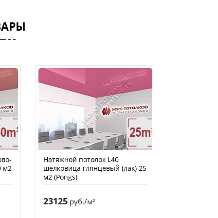
ВАРЫ
ово-
Натяжной потолок L40
0 м2
шелковица глянцевый (лак) 25
м2 (Pongs)
23125
руб./м²