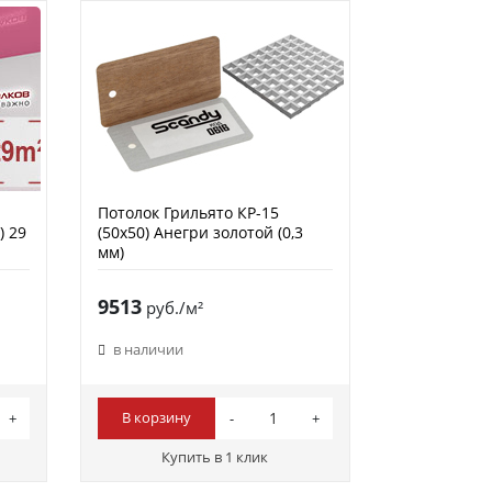
Потолок Грильято КР-15
) 29
(50х50) Анегри золотой (0,3
мм)
9513
руб./м²
в наличии
В корзину
Купить в 1 клик