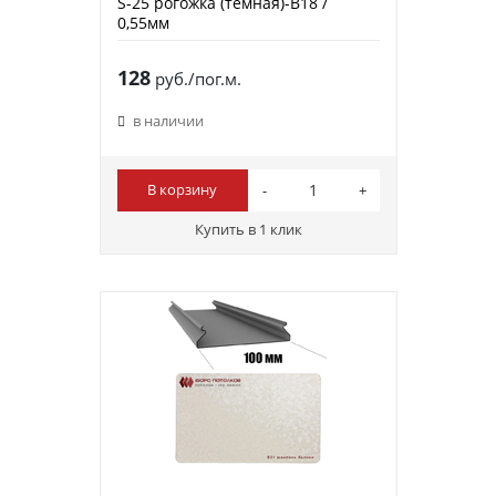
S-25 рогожка (темная)-B18 /
0,55мм
128
руб./пог.м.
в наличии
В корзину
Купить в 1 клик