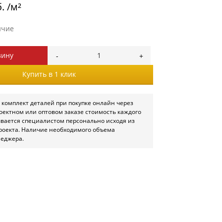
. /м²
ичие
зину
Купить в 1 клик
 комплект деталей при покупке онлайн через
роектном или оптовом заказе стоимость каждого
ывается специалистом персонально исходя из
роекта. Наличие необходимого объема
неджера.