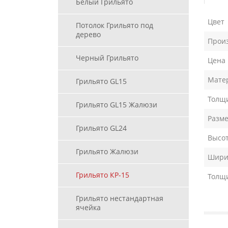
Белый Грильято
Цвет
Потолок Грильято под
дерево
Прои
Черный Грильято
Цена
Мате
Грильято GL15
Толщи
Грильято GL15 Жалюзи
Разме
Грильято GL24
Высот
Грильято Жалюзи
Ширин
Грильято КР-15
Толщ
Грильято нестандартная
ячейка