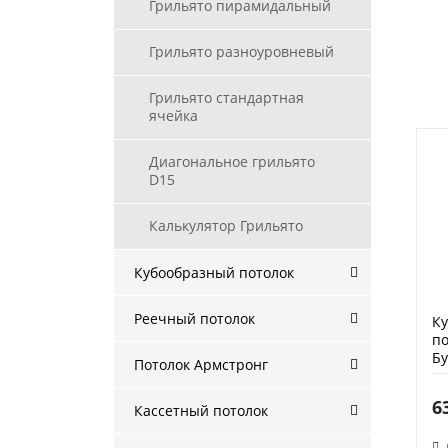
Грильято пирамидальный
Грильято разноуровневый
Грильято стандартная
ячейка
Диагональное грильято
D15
Калькулятор Грильято
Кубообразный потолок
Реечный потолок
К
по
Бу
Потолок Армстронг
6
Кассетный потолок