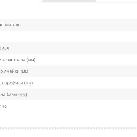
зводитель
риал
на металла (мм)
р ячейки (мм)
а профиля (мм)
а базы (мм)
ина