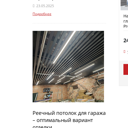
23.05.2025
Подробнее
На
гл
P
2
Реечный потолок для гаража
– оптимальный вариант
отделки