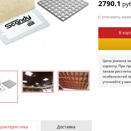
2790.1
руб
уточнить нал
В кор
Цена указана за
корзину. При п
заказа рассчит
особенностей п
уточняйте у ме
арактеристика
Доставка