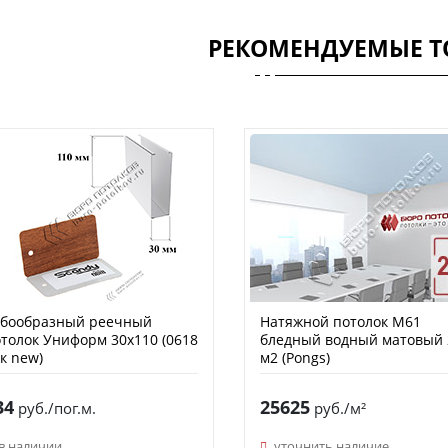
РЕКОМЕНДУЕМЫЕ Т
убообразный реечный
Натяжной потолок M61
толок Униформ 30х110 (0618
бледный водный матовый 
к new)
м2 (Pongs)
34
25625
руб./пог.м.
руб./м²
в наличии
уточнить наличие