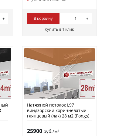
В корзину
Купить в 1 клик
рный
Натяжной потолок L97
D
виндзорский коричневатый
глянцевый (лак) 28 м2 (Pongs)
25900
руб./м²