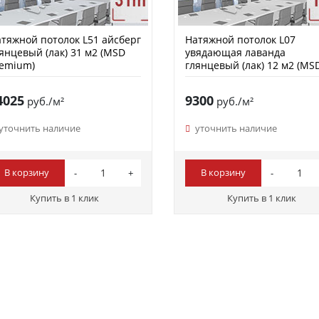
тяжной потолок L51 айсберг
Натяжной потолок L07
янцевый (лак) 31 м2 (MSD
увядающая лаванда
remium)
глянцевый (лак) 12 м2 (MS
Premium)
4025
9300
руб./м²
руб./м²
уточнить наличие
уточнить наличие
В корзину
В корзину
Купить в 1 клик
Купить в 1 клик