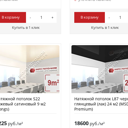
В корзину
В корзину
Купить в 1 клик
Купить в 1 клик
тяжной потолок S22
Натяжной потолок L87 че
жевый сатиновый 9 м2
глянцевый (лак) 24 м2 (MS
ongs)
Premium)
225
18600
руб./м²
руб./м²