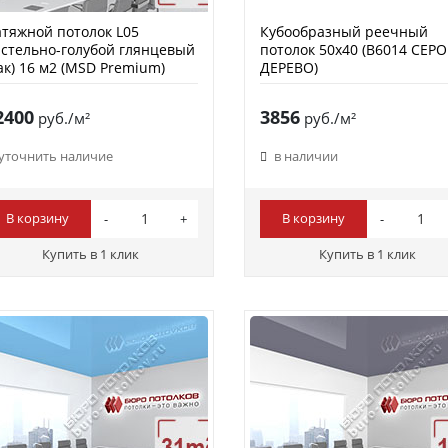
тяжной потолок L05
Кубообразный реечный
стельно-голубой глянцевый
потолок 50х40 (B6014 СЕРО
ак) 16 м2 (MSD Premium)
ДЕРЕВО)
2400
3856
руб./м²
руб./м²
уточнить наличие
в наличии
В корзину
В корзину
Купить в 1 клик
Купить в 1 клик