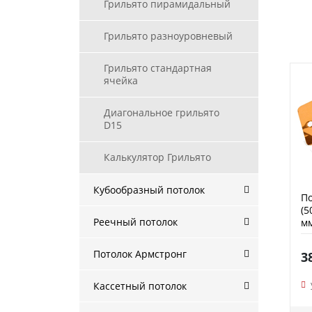
Грильято пирамидальный
Грильято разноуровневый
Грильято стандартная
ячейка
Диагональное грильято
D15
Калькулятор Грильято
Кубообразный потолок
По
(5
Реечный потолок
мм
Потолок Армстронг
3
Кассетный потолок