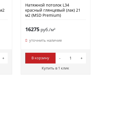
Натяжной потолок L34
 м2
красный глянцевый (лак) 21
м2 (MSD Premium)
16275
руб./м²
уточнить наличие
В корзину
Купить в 1 клик