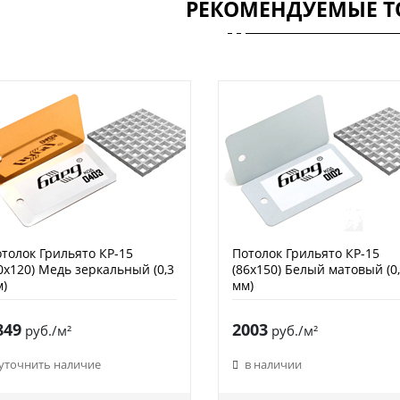
РЕКОМЕНДУЕМЫЕ Т
толок Грильято КР-15
Потолок Грильято КР-15
0х120) Медь зеркальный (0,3
(86х150) Белый матовый (0
)
мм)
849
2003
руб./м²
руб./м²
уточнить наличие
в наличии