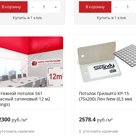
В корзину
В корзину
Купить в 1 клик
Купить в 1 клик
тяжной потолок S61
Потолок Грильято КР-15
асный сатиновый 12 м2
(75х200) Лен New (0,3 мм)
ongs)
2300
2578.4
руб./м²
руб./м²
уточнить наличие
уточнить наличие