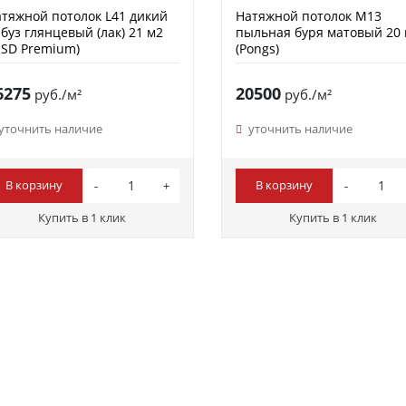
тяжной потолок L41 дикий
Натяжной потолок M13
буз глянцевый (лак) 21 м2
пыльная буря матовый 20
SD Premium)
(Pongs)
6275
20500
руб./м²
руб./м²
уточнить наличие
уточнить наличие
В корзину
В корзину
Купить в 1 клик
Купить в 1 клик