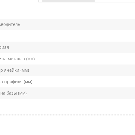
зводитель
риал
на металла (мм)
р ячейки (мм)
а профиля (мм)
а базы (мм)