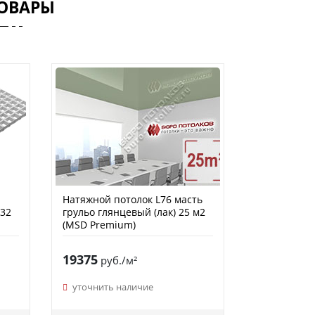
ОВАРЫ
Натяжной потолок L76 масть
,32
грульо глянцевый (лак) 25 м2
(MSD Premium)
19375
руб./м²
уточнить наличие