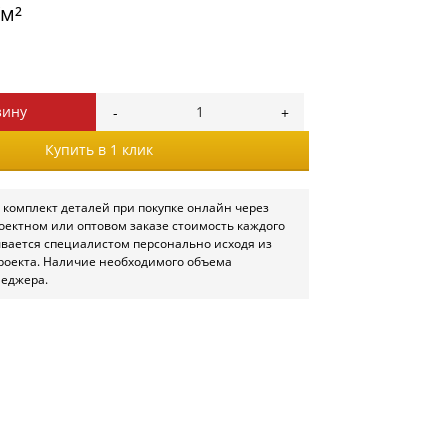
/м²
зину
Купить в 1 клик
 комплект деталей при покупке онлайн через
роектном или оптовом заказе стоимость каждого
ывается специалистом персонально исходя из
роекта. Наличие необходимого объема
неджера.