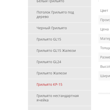
Белый Грильято
Цвет
Потолок Грильято под
дерево
Прои
Черный Грильято
Цена
Мате
Грильято GL15
Толщи
Грильято GL15 Жалюзи
Разме
Грильято GL24
Высот
Грильято Жалюзи
Ширин
Грильято КР-15
Грильято нестандартная
ячейка