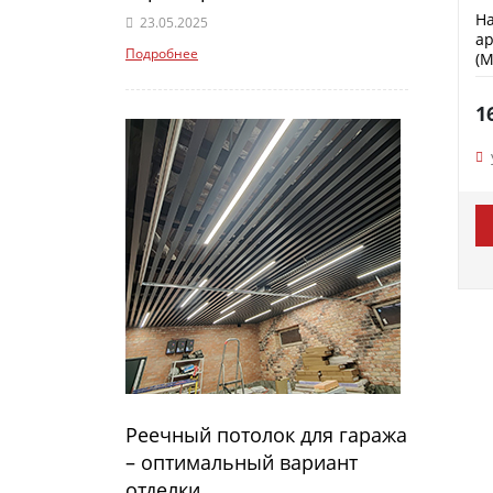
На
23.05.2025
ар
Подробнее
(M
1
Реечный потолок для гаража
– оптимальный вариант
отделки