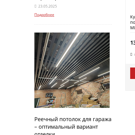
23.05.2025
Подробнее
К
по
М
1
Реечный потолок для гаража
– оптимальный вариант
отделки