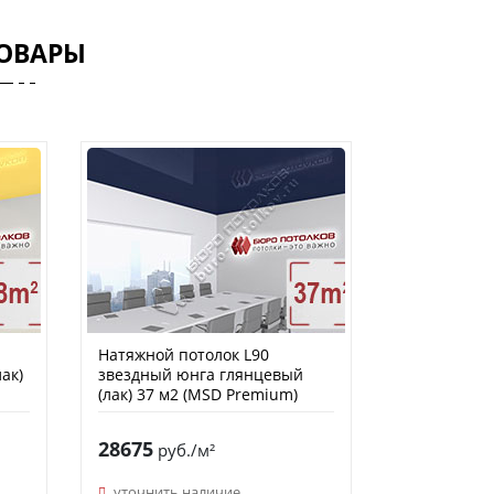
ОВАРЫ
Натяжной потолок L90
ак)
звездный юнга глянцевый
(лак) 37 м2 (MSD Premium)
28675
руб./м²
уточнить наличие