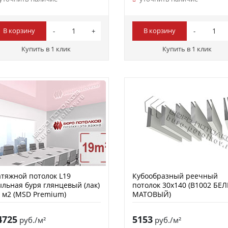
В корзину
В корзину
Купить в 1 клик
Купить в 1 клик
тяжной потолок L19
Кубообразный реечный
льная буря глянцевый (лак)
потолок 30х140 (B1002 БЕ
 м2 (MSD Premium)
МАТОВЫЙ)
4725
5153
руб./м²
руб./м²