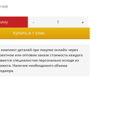
ичие
зину
Купить в 1 клик
 комплект деталей при покупке онлайн через
роектном или оптовом заказе стоимость каждого
ывается специалистом персонально исходя из
роекта. Наличие необходимого объема
неджера.