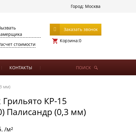
Город:
Москва
Вызвать
Заказать звонок
замерщика
Корзина:
0
Расчет стоимости
КОНТАКТЫ
ПОИСК
3 мм)
 Грильято КР-15
0) Палисандр (0,3 мм)
. /м²