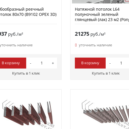
убообразный реечный
Натяжной потолок L64
толок 80х70 (B9102 ОРЕХ 3D)
полуночный зеленый
глянцевый (лак) 23 м2 (Pon
937
21275
руб./м²
руб./м²
уточнить наличие
уточнить наличие
В корзину
В корзину
Купить в 1 клик
Купить в 1 клик