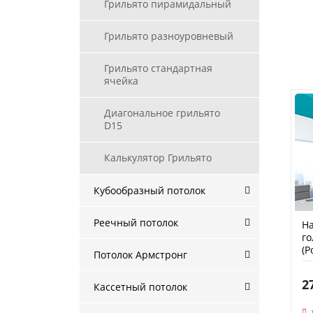
Грильято пирамидальный
Грильято разноуровневый
Грильято стандартная
ячейка
Диагональное грильято
D15
Калькулятор Грильято
Кубообразный потолок
Реечный потолок
На
го
(P
Потолок Армстронг
2
Кассетный потолок