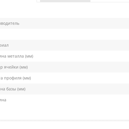
зводитель
риал
на металла (мм)
р ячейки (мм)
а профиля (мм)
а базы (мм)
ина