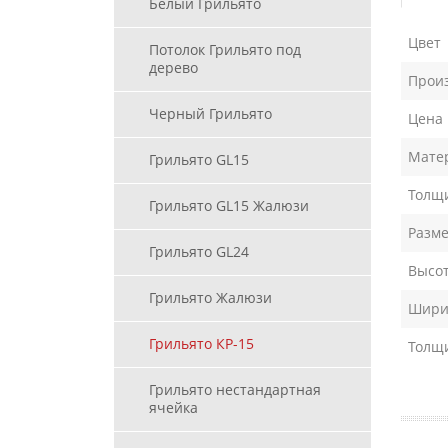
Белый Грильято
Цвет
Потолок Грильято под
дерево
Прои
Черный Грильято
Цена
Мате
Грильято GL15
Толщи
Грильято GL15 Жалюзи
Разме
Грильято GL24
Высот
Грильято Жалюзи
Ширин
Грильято КР-15
Толщ
Грильято нестандартная
ячейка