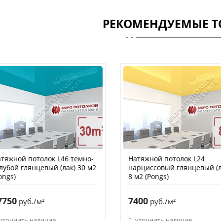
РЕКОМЕНДУЕМЫЕ Т
тяжной потолок L46 темно-
Натяжной потолок L24
лубой глянцевый (лак) 30 м2
нарциссовый глянцевый (л
ongs)
8 м2 (Pongs)
7750
7400
руб./м²
руб./м²
уточнить наличие
уточнить наличие