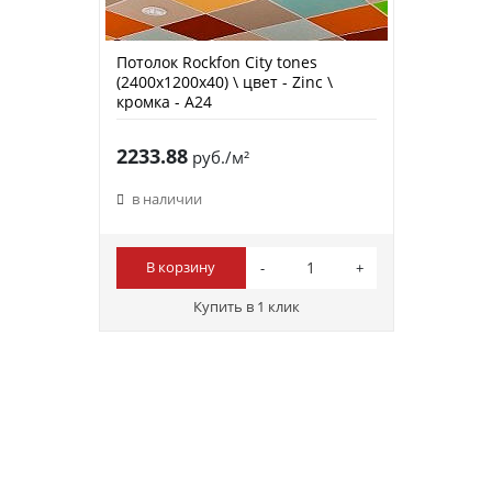
Потолок Rockfon City tones
(2400х1200х40) \ цвет - Zinc \
кромка - A24
2233.88
руб./м²
в наличии
В корзину
Купить в 1 клик