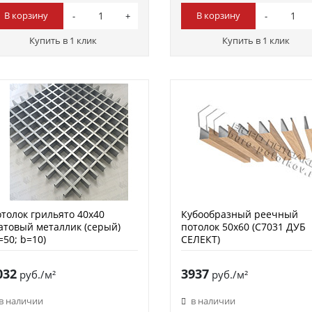
В корзину
В корзину
Купить в 1 клик
Купить в 1 клик
толок грильято 40х40
Кубообразный реечный
товый металлик (серый)
потолок 50х60 (C7031 ДУБ
=50; b=10)
СЕЛЕКТ)
032
3937
руб./м²
руб./м²
в наличии
в наличии