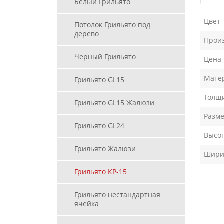
Белый Грильято
Цвет
Потолок Грильято под
дерево
Прои
Черный Грильято
Цена
Мате
Грильято GL15
Толщи
Грильято GL15 Жалюзи
Разме
Грильято GL24
Высот
Грильято Жалюзи
Ширин
Грильято КР-15
Грильято нестандартная
ячейка