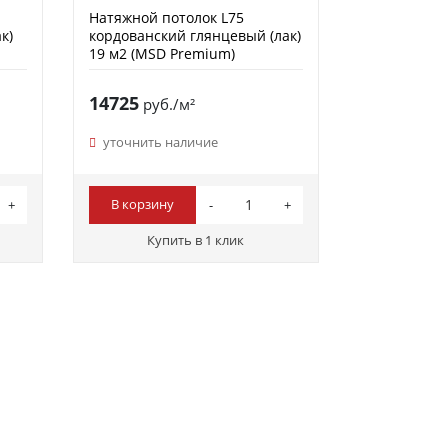
Натяжной потолок L75
к)
кордованский глянцевый (лак)
19 м2 (MSD Premium)
14725
руб./м²
уточнить наличие
В корзину
Купить в 1 клик