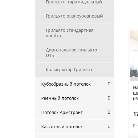
Грильято пирамидальный
Грильято разноуровневый
Грильято стандартная
ячейка
Диагональное грильято
D15
Калькулятор Грильято
Кубообразный потолок
На
ша
Реечный потолок
(P
Потолок Армстронг
1
Кассетный потолок