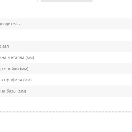
зводитель
риал
на металла (мм)
р ячейки (мм)
а профиля (мм)
а базы (мм)