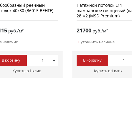
убообразный реечный
Натяжной потолок L11
толок 40х80 (B6015 ВЕНГЕ)
шампанское глянцевый (ла
28 м2 (MSD Premium)
115
21700
руб./м²
руб./м²
в наличии
уточнить наличие
В корзину
В корзину
Купить в 1 клик
Купить в 1 клик