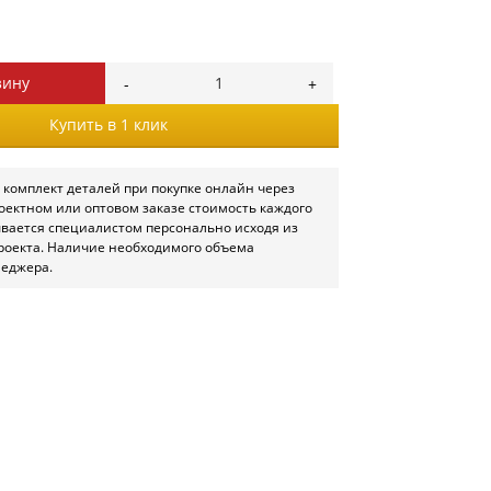
зину
Купить в 1 клик
 комплект деталей при покупке онлайн через
роектном или оптовом заказе стоимость каждого
ывается специалистом персонально исходя из
роекта. Наличие необходимого объема
неджера.