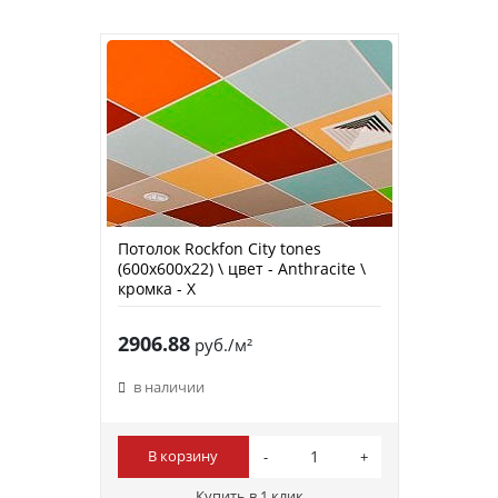
Потолок Rockfon City tones
(600х600х22) \ цвет - Anthracite \
кромка - X
2906.88
руб./м²
в наличии
В корзину
Купить в 1 клик