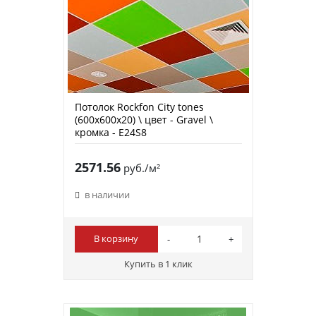
Потолок Rockfon City tones
(600х600х20) \ цвет - Gravel \
кромка - E24S8
2571.56
руб./м²
в наличии
В корзину
Купить в 1 клик