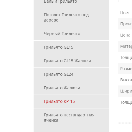
Белый Грильято
Цвет
Потолок Грильято под
дерево
Прои
Черный Грильято
Цена
Мате
Грильято GL15
Толщи
Грильято GL15 Жалюзи
Разме
Грильято GL24
Высот
Грильято Жалюзи
Ширин
Грильято КР-15
Толщ
Грильято нестандартная
ячейка