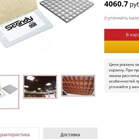
4060.7
руб
уточнить нал
В кор
Цена указана за
корзину. При п
заказа рассчит
особенностей п
уточняйте у ме
арактеристика
Доставка