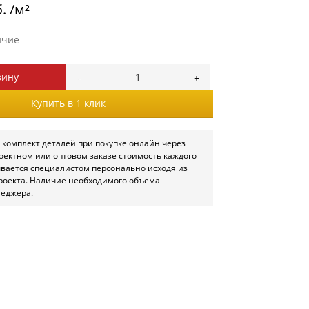
. /м²
ичие
зину
Купить в 1 клик
 комплект деталей при покупке онлайн через
роектном или оптовом заказе стоимость каждого
ывается специалистом персонально исходя из
роекта. Наличие необходимого объема
неджера.