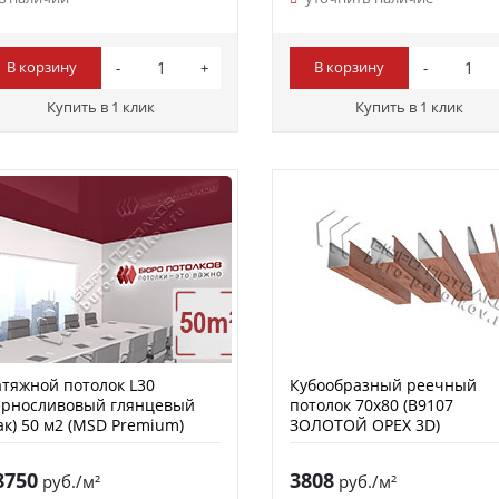
В корзину
В корзину
Купить в 1 клик
Купить в 1 клик
тяжной потолок L30
Кубообразный реечный
ерносливовый глянцевый
потолок 70х80 (B9107
ак) 50 м2 (MSD Premium)
ЗОЛОТОЙ ОРЕХ 3D)
8750
3808
руб./м²
руб./м²