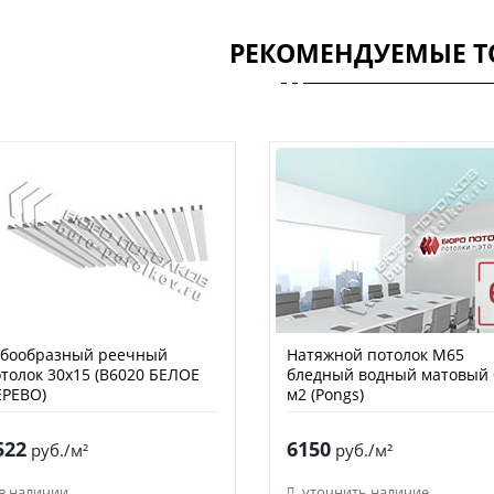
РЕКОМЕНДУЕМЫЕ Т
убообразный реечный
Натяжной потолок M65
толок 30х15 (B6020 БЕЛОЕ
бледный водный матовый 
ЕРЕВО)
м2 (Pongs)
522
6150
руб./м²
руб./м²
в наличии
уточнить наличие