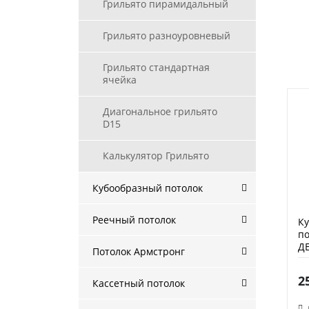
Грильято пирамидальный
Грильято разноуровневый
Грильято стандартная
ячейка
Диагональное грильято
D15
Калькулятор Грильято
Кубообразный потолок
Реечный потолок
К
по
Д
Потолок Армстронг
2
Кассетный потолок