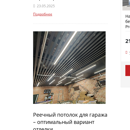
23.05.2025
Подробнее
На
бе
P
2
Реечный потолок для гаража
– оптимальный вариант
отделки