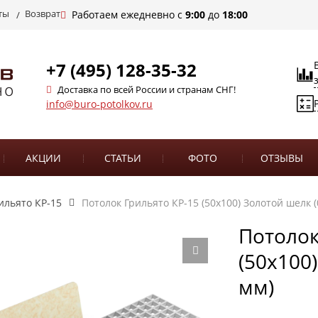
ты
Возврат
Работаем ежедневно с
9:00
до
18:00
+7 (495) 128-35-32
Доставка по всей России и странам СНГ!
info@buro-potolkov.ru
АКЦИИ
СТАТЬИ
ФОТО
ОТЗЫВЫ
ильято КР-15
Потолок Грильято КР-15 (50х100) Золотой шелк (
Потолок
(50х100
мм)