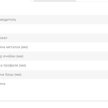
зводитель
риал
на металла (мм)
р ячейки (мм)
а профиля (мм)
а базы (мм)
ина