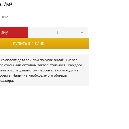
. /м²
ичие
зину
Купить в 1 клик
 комплект деталей при покупке онлайн через
роектном или оптовом заказе стоимость каждого
ывается специалистом персонально исходя из
роекта. Наличие необходимого объема
неджера.