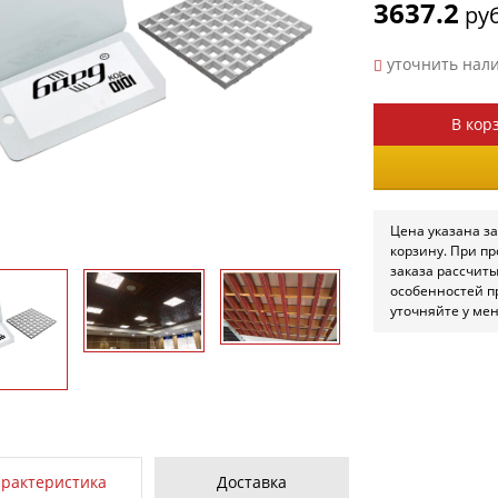
3637.2
руб
уточнить нал
В кор
Цена указана за
корзину. При п
заказа рассчит
особенностей п
уточняйте у ме
арактеристика
Доставка