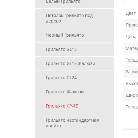
Белый Грильято
Цвет
Потолок Грильято под
дерево
Прои
Черный Грильято
Цена
Мате
Грильято GL15
Толщи
Грильято GL15 Жалюзи
Разме
Грильято GL24
Высот
Грильято Жалюзи
Ширин
Грильято КР-15
Толщ
Грильято нестандартная
ячейка