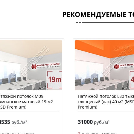
РЕКОМЕНДУЕМЫЕ Т
тяжной потолок M09
Натяжной потолок L80 тык
мпанское матовый 19 м2
глянцевый (лак) 40 м2 (MS
SD Premium)
Premium)
4535
31000
руб./м²
руб./м²
уточнить наличие
уточнить наличие