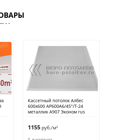
ОВАРЫ
ва
Кассетный потолок Албес
D
600х600 AP600A6/45°/Т-24
металлик А907 Эконом rus
перф. F d=1,5
1155
руб./м²
в наличии