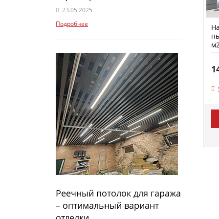
23.05.2025
Подробнее
На
пы
м2
1
Реечный потолок для гаража
– оптимальный вариант
отделки