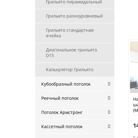
Грильято пирамидальный
Грильято разноуровневый
Грильято стандартная
ячейка
Диагональное грильято
D15
Калькулятор Грильято
Кубообразный потолок
Реечный потолок
На
ша
(M
Потолок Армстронг
1
Кассетный потолок