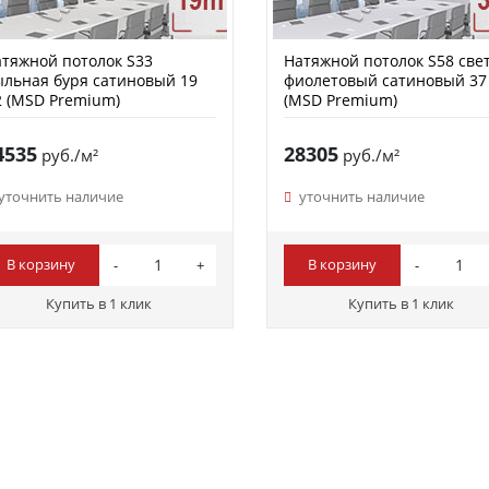
тяжной потолок S33
Натяжной потолок S58 све
льная буря сатиновый 19
фиолетовый сатиновый 37
 (MSD Premium)
(MSD Premium)
4535
28305
руб./м²
руб./м²
уточнить наличие
уточнить наличие
В корзину
В корзину
Купить в 1 клик
Купить в 1 клик