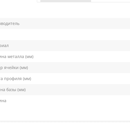
зводитель
риал
на металла (мм)
р ячейки (мм)
а профиля (мм)
а базы (мм)
ина