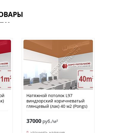
ОВАРЫ
ой
Натяжной потолок L97
к)
виндзорский коричневатый
глянцевый (лак) 40 м2 (Pongs)
37000
руб./м²
уточнить наличие