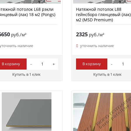
тяжной потолок L68 рэкли
Натяжной потолок L88
янцевый (лак) 18 м2 (Pongs)
гейнсборо глянцевый (лак)
м2 (MSD Premium)
6650
2325
руб./м²
руб./м²
уточнить наличие
уточнить наличие
В корзину
В корзину
Купить в 1 клик
Купить в 1 клик