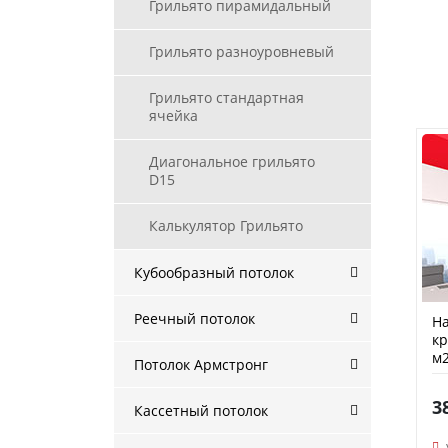
Грильято пирамидальный
Грильято разноуровневый
Грильято стандартная
ячейка
Диагональное грильято
D15
Калькулятор Грильято
Кубообразный потолок
Реечный потолок
На
кр
м2
Потолок Армстронг
3
Кассетный потолок