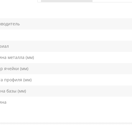
зводитель
риал
на металла (мм)
р ячейки (мм)
а профиля (мм)
а базы (мм)
ина