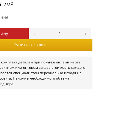
. /м²
ичие
зину
Купить в 1 клик
 комплект деталей при покупке онлайн через
роектном или оптовом заказе стоимость каждого
ывается специалистом персонально исходя из
роекта. Наличие необходимого объема
неджера.