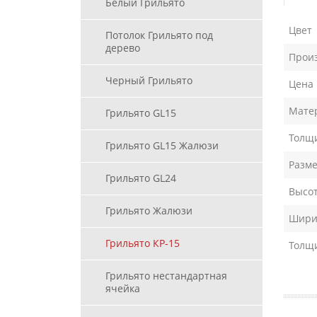
Белый Грильято
Цвет
Потолок Грильято под
дерево
Прои
Черный Грильято
Цена
Мате
Грильято GL15
Толщи
Грильято GL15 Жалюзи
Разме
Грильято GL24
Высот
Грильято Жалюзи
Ширин
Грильято КР-15
Толщ
Грильято нестандартная
ячейка