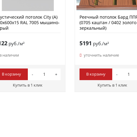
устический потолок City (A)
Реечный потолок Бард ПП
0х600х15 RAL 7005 мышино-
(0705 каштан / 0402 золото
ерый
зеркальный)
122
5191
руб./м²
руб./м²
в наличии
уточнить наличие
В корзину
В корзину
Купить в 1 клик
Купить в 1 клик