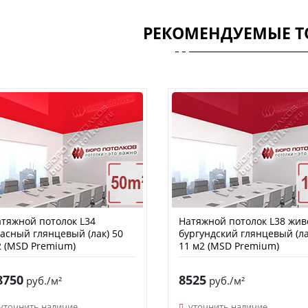
РЕКОМЕНДУЕМЫЕ Т
тяжной потолок L34
Натяжной потолок L38 жив
асный глянцевый (лак) 50
бургундский глянцевый (ла
 (MSD Premium)
11 м2 (MSD Premium)
8750
8525
руб./м²
руб./м²
уточнить наличие
уточнить наличие