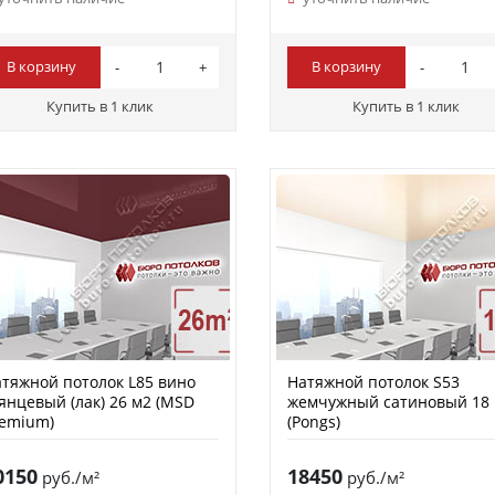
В корзину
В корзину
Купить в 1 клик
Купить в 1 клик
тяжной потолок L85 вино
Натяжной потолок S53
янцевый (лак) 26 м2 (MSD
жемчужный сатиновый 18
remium)
(Pongs)
0150
18450
руб./м²
руб./м²