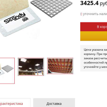
3425.4
руб
уточнить нал
В кор
Цена указана за
корзину. При п
заказа рассчит
особенностей п
уточняйте у ме
арактеристика
Доставка