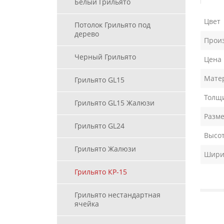
Белый Грильято
Цвет
Потолок Грильято под
дерево
Прои
Черный Грильято
Цена
Мате
Грильято GL15
Толщи
Грильято GL15 Жалюзи
Разме
Грильято GL24
Высот
Грильято Жалюзи
Ширин
Грильято КР-15
Грильято нестандартная
ячейка