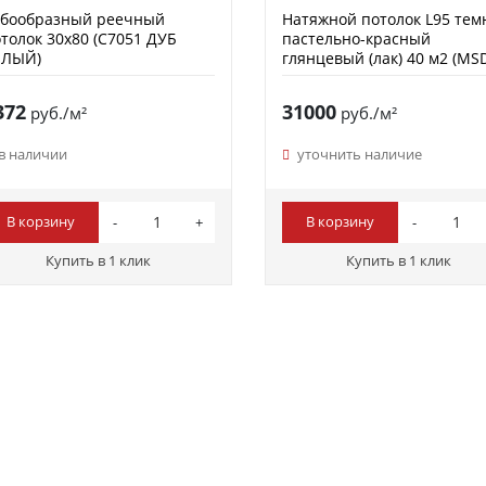
убообразный реечный
Натяжной потолок L95 те
толок 30х80 (C7051 ДУБ
пастельно-красный
ЕЛЫЙ)
глянцевый (лак) 40 м2 (MS
Premium)
372
31000
руб./м²
руб./м²
в наличии
уточнить наличие
В корзину
В корзину
Купить в 1 клик
Купить в 1 клик