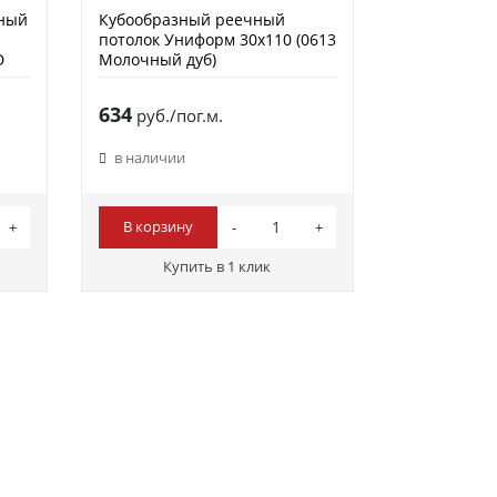
мный
Кубообразный реечный
потолок Униформ 30х110 (0613
D
Молочный дуб)
634
руб./пог.м.
в наличии
В корзину
Купить в 1 клик