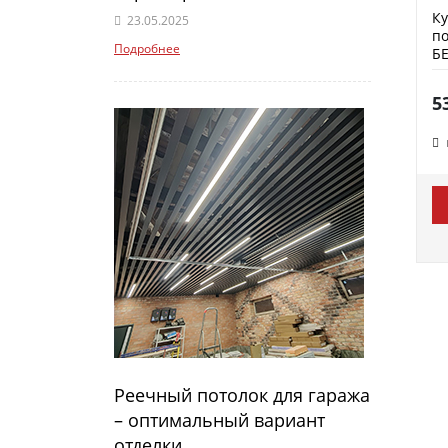
К
23.05.2025
по
Подробнее
Б
5
Реечный потолок для гаража
– оптимальный вариант
отделки