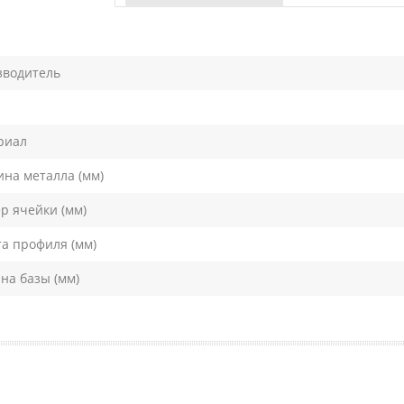
зводитель
риал
на металла (мм)
р ячейки (мм)
а профиля (мм)
а базы (мм)