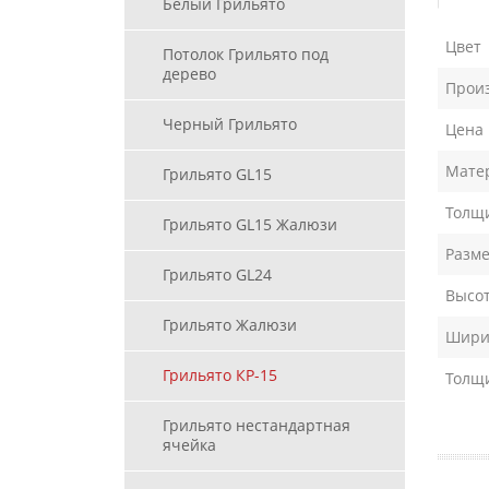
Белый Грильято
Цвет
Потолок Грильято под
дерево
Прои
Черный Грильято
Цена
Мате
Грильято GL15
Толщи
Грильято GL15 Жалюзи
Разме
Грильято GL24
Высот
Грильято Жалюзи
Ширин
Грильято КР-15
Толщ
Грильято нестандартная
ячейка