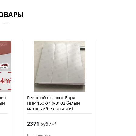
ОВАРЫ
ово-
Реечный потолок Бард
ый
ППР-150КФ (Я0102 белый
матовый/без вставки)
2371
руб./м²
в наличии