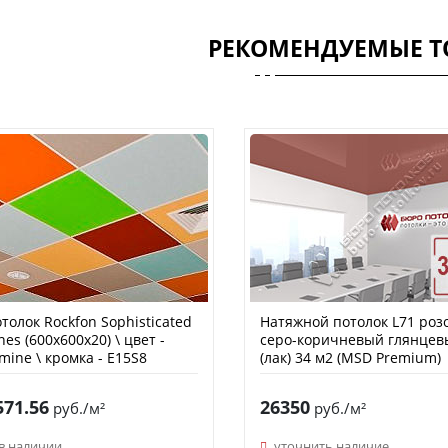
РЕКОМЕНДУЕМЫЕ Т
толок Rockfon Sophisticated
Натяжной потолок L71 роз
nes (600х600х20) \ цвет -
серо-коричневый глянцев
mine \ кромка - E15S8
(лак) 34 м2 (MSD Premium)
571.56
26350
руб./м²
руб./м²
в наличии
уточнить наличие