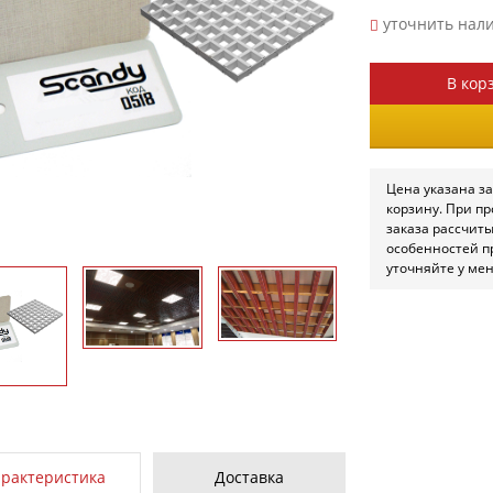
уточнить нал
В кор
Цена указана за
корзину. При п
заказа рассчит
особенностей п
уточняйте у ме
арактеристика
Доставка