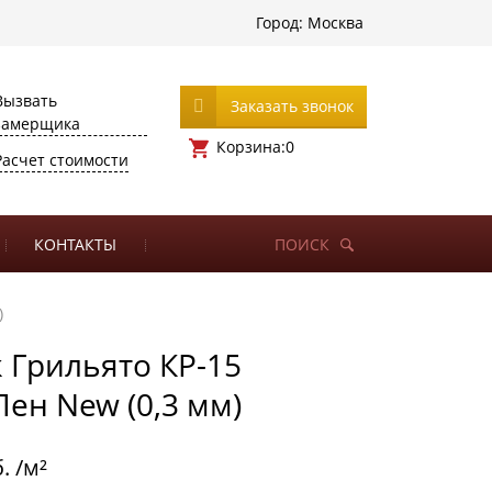
Город:
Москва
Вызвать
Заказать звонок
замерщика
Корзина:
0
Расчет стоимости
КОНТАКТЫ
ПОИСК
)
 Грильято КР-15
Лен New (0,3 мм)
. /м²