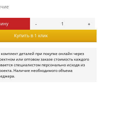
ичие
зину
Купить в 1 клик
 комплект деталей при покупке онлайн через
роектном или оптовом заказе стоимость каждого
ывается специалистом персонально исходя из
роекта. Наличие необходимого объема
неджера.