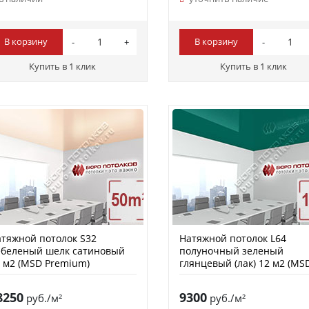
В корзину
В корзину
Купить в 1 клик
Купить в 1 клик
тяжной потолок S32
Натяжной потолок L64
ебеленый шелк сатиновый
полуночный зеленый
 м2 (MSD Premium)
глянцевый (лак) 12 м2 (MS
Premium)
8250
9300
руб./м²
руб./м²