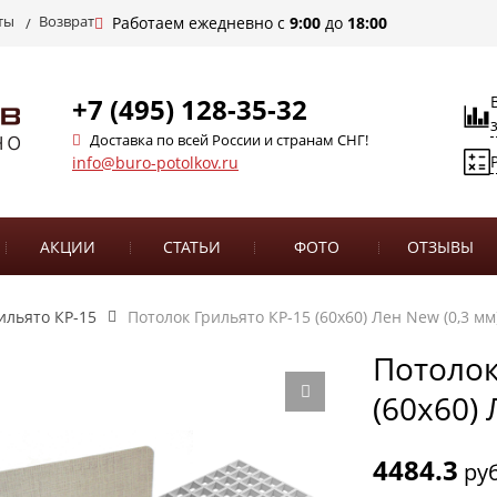
ты
Возврат
Работаем ежедневно с
9:00
до
18:00
+7 (495) 128-35-32
Доставка по всей России и странам СНГ!
info@buro-potolkov.ru
АКЦИИ
СТАТЬИ
ФОТО
ОТЗЫВЫ
ильято КР-15
Потолок Грильято КР-15 (60х60) Лен New (0,3 мм
Потолок
(60х60) 
4484.3
руб