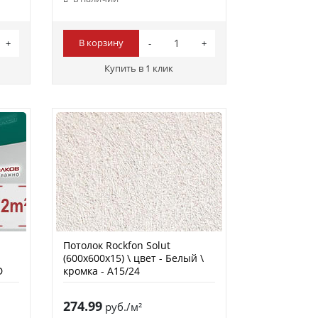
В корзину
Купить в 1 клик
Потолок Rockfon Solut
(600х600х15) \ цвет - Белый \
D
кромка - A15/24
274.99
руб./м²