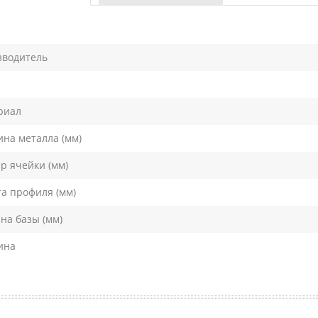
зводитель
риал
на металла (мм)
р ячейки (мм)
а профиля (мм)
а базы (мм)
ина