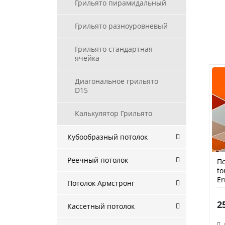
Грильято пирамидальный
Грильято разноуровневый
Грильято стандартная
ячейка
Диагональное грильято
D15
Калькулятор Грильято
Кубообразный потолок
Реечный потолок
По
to
Er
Потолок Армстронг
2
Кассетный потолок