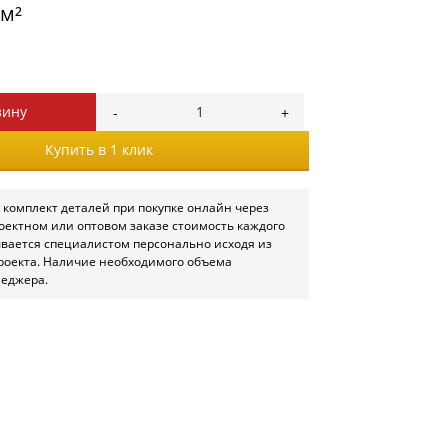
/м²
зину
Купить в 1 клик
 комплект деталей при покупке онлайн через
роектном или оптовом заказе стоимость каждого
ывается специалистом персонально исходя из
роекта. Наличие необходимого объема
неджера.