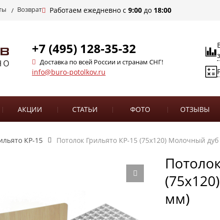
ты
Возврат
Работаем ежедневно с
9:00
до
18:00
+7 (495) 128-35-32
Доставка по всей России и странам СНГ!
info@buro-potolkov.ru
АКЦИИ
СТАТЬИ
ФОТО
ОТЗЫВЫ
ильято КР-15
Потолок Грильято КР-15 (75х120) Молочный дуб 
Потолок
(75х120
мм)