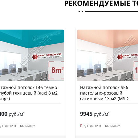
РЕКОМЕНДУЕМЫЕ Т
тяжной потолок L46 темно-
Натяжной потолок S56
лубой глянцевый (лак) 8 м2
пастельно-розовый
ongs)
сатиновый 13 м2 (MSD
Premium)
400
9945
руб./м²
руб./м²
уточнить наличие
уточнить наличие