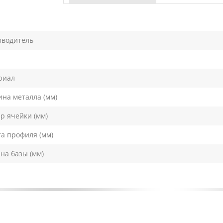
зводитель
риал
на металла (мм)
р ячейки (мм)
а профиля (мм)
а базы (мм)