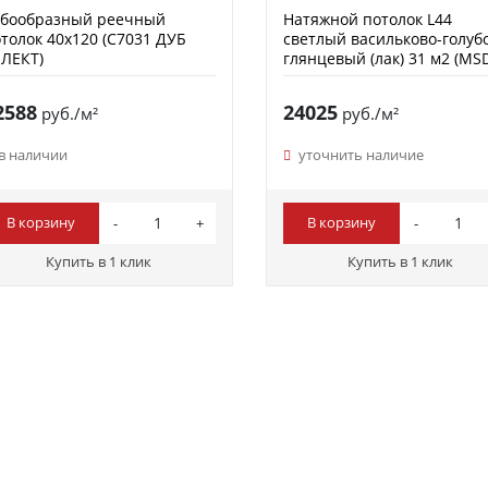
убообразный реечный
Натяжной потолок L44
толок 40х120 (C7031 ДУБ
светлый васильково-голуб
ЛЕКТ)
глянцевый (лак) 31 м2 (MS
Premium)
2588
24025
руб./м²
руб./м²
в наличии
уточнить наличие
В корзину
В корзину
Купить в 1 клик
Купить в 1 клик