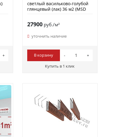
к)
светлый васильково-голубой
глянцевый (лак) 36 м2 (MSD
Premium)
27900
руб./м²
уточнить наличие
В корзину
Купить в 1 клик