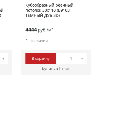
Кубообразный реечный
ой
потолок 30х110 (B9103
D
ТЕМНЫЙ ДУБ 3D)
4444
руб./м²
в наличии
В корзину
Купить в 1 клик