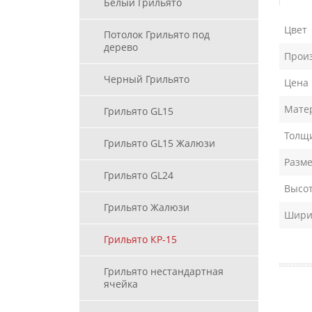
Белый Грильято
Цвет
Потолок Грильято под
дерево
Прои
Черный Грильято
Цена
Мате
Грильято GL15
Толщи
Грильято GL15 Жалюзи
Разме
Грильято GL24
Высот
Грильято Жалюзи
Ширин
Грильято КР-15
Грильято нестандартная
ячейка