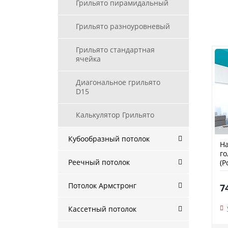
Грильято пирамидальный
Грильято разноуровневый
Грильято стандартная
ячейка
Диагональное грильято
D15
Калькулятор Грильято
Кубообразный потолок
На
го
Реечный потолок
(P
Потолок Армстронг
7
Кассетный потолок