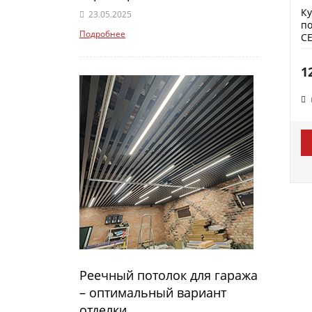
К
23.05.2025
по
Подробнее
СЕ
1
Реечный потолок для гаража
– оптимальный вариант
отделки