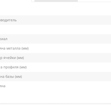
зводитель
риал
на металла (мм)
р ячейки (мм)
а профиля (мм)
а базы (мм)
ина