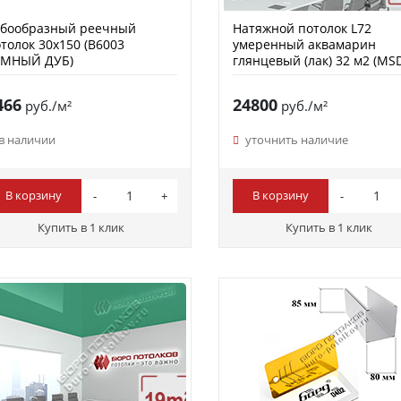
убообразный реечный
Натяжной потолок L72
толок 30х150 (B6003
умеренный аквамарин
ЕМНЫЙ ДУБ)
глянцевый (лак) 32 м2 (MS
Premium)
466
24800
руб./м²
руб./м²
в наличии
уточнить наличие
В корзину
В корзину
Купить в 1 клик
Купить в 1 клик