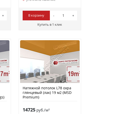
В корзину
Купить в 1 клик
Натяжной потолок L78 охра
глянцевый (лак) 19 м2 (MSD
gs)
Premium)
14725
руб./м²