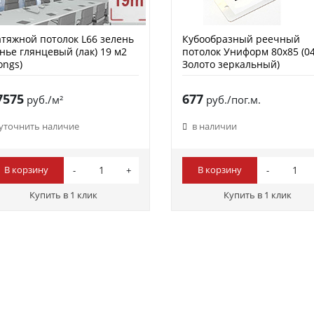
тяжной потолок L66 зелень
Кубообразный реечный
нье глянцевый (лак) 19 м2
потолок Униформ 80х85 (0
ongs)
Золото зеркальный)
7575
677
руб./м²
руб./пог.м.
уточнить наличие
в наличии
В корзину
В корзину
Купить в 1 клик
Купить в 1 клик