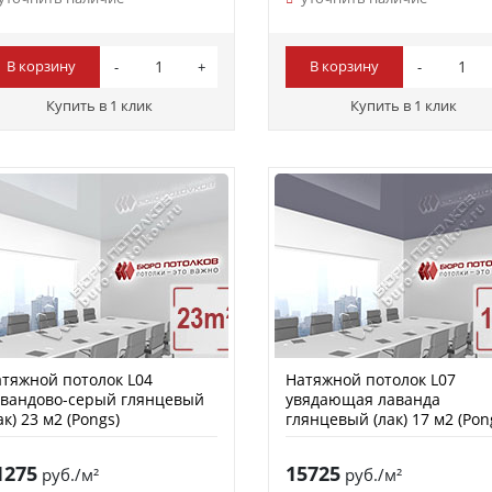
В корзину
В корзину
Купить в 1 клик
Купить в 1 клик
тяжной потолок L04
Натяжной потолок L07
вандово-серый глянцевый
увядающая лаванда
ак) 23 м2 (Pongs)
глянцевый (лак) 17 м2 (Pon
1275
15725
руб./м²
руб./м²