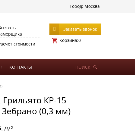
Город:
Москва
Вызвать
Заказать звонок
замерщика
Корзина:
0
Расчет стоимости
КОНТАКТЫ
ПОИСК
м)
 Грильято КР-15
 Зебрано (0,3 мм)
. /м²