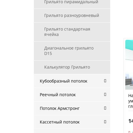
Грильято пирамидальный
Грильято разноуровневый
Грильято стандартная
ячейка
Диагональное грильято
D15
Калькулятор Грильято
Кубообразный потолок
Реечный потолок
На
у
гл
Потолок Армстронг
1
Кассетный потолок