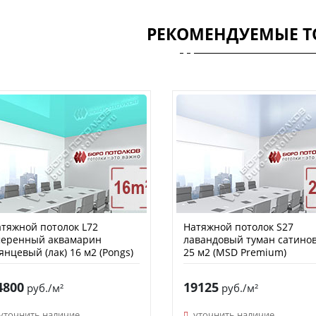
РЕКОМЕНДУЕМЫЕ Т
тяжной потолок L72
Натяжной потолок S27
меренный аквамарин
лавандовый туман сатино
янцевый (лак) 16 м2 (Pongs)
25 м2 (MSD Premium)
4800
19125
руб./м²
руб./м²
уточнить наличие
уточнить наличие