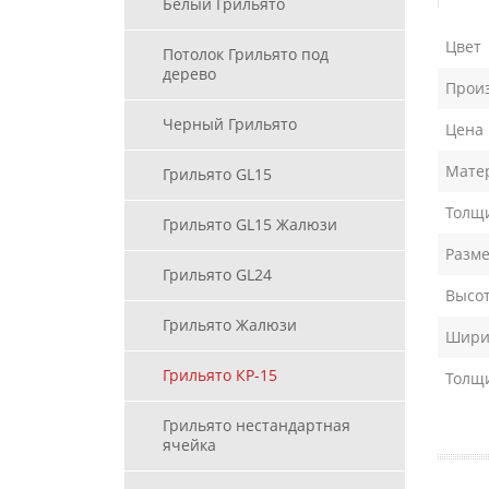
Белый Грильято
Цвет
Потолок Грильято под
дерево
Прои
Черный Грильято
Цена
Мате
Грильято GL15
Толщи
Грильято GL15 Жалюзи
Разме
Грильято GL24
Высот
Грильято Жалюзи
Ширин
Грильято КР-15
Толщ
Грильято нестандартная
ячейка