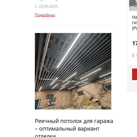
23.05.2025
Подробнее
На
ги
(P
1
Реечный потолок для гаража
– оптимальный вариант
отделки