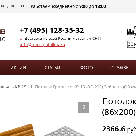
ты
Возврат
Работаем ежедневно с
9:00
до
18:00
+7 (495) 128-35-32
Доставка по всей России и странам СНГ!
info@buro-potolkov.ru
АКЦИИ
СТАТЬИ
ФОТО
ОТЗЫВЫ
ильято КР-15
Потолок Грильято КР-15 (86х200) Зебрано (0,3 м
Потолок
(86х200)
2366.6
руб