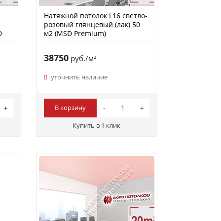
Натяжной потолок L16 светло-
розовый глянцевый (лак) 50
D
м2 (MSD Premium)
38750
руб./м²
уточнить наличие
В корзину
Купить в 1 клик