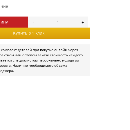
ичие
зину
Купить в 1 клик
 комплект деталей при покупке онлайн через
роектном или оптовом заказе стоимость каждого
ывается специалистом персонально исходя из
роекта. Наличие необходимого объема
неджера.