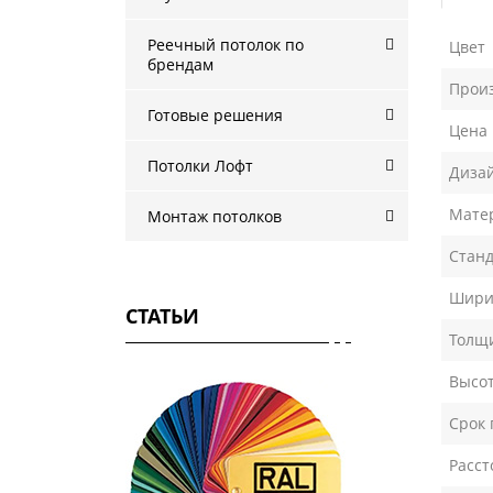
Реечный потолок по
Цвет
брендам
Прои
Готовые решения
Цена
Потолки Лофт
Диза
Мате
Монтаж потолков
Станд
Шири
СТАТЬИ
Толщ
Высот
Срок 
Расст