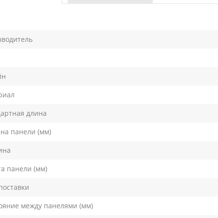
зводитель
йн
риал
артная длина
на панели (мм)
ина
а панели (мм)
поставки
ояние между панелями (мм)