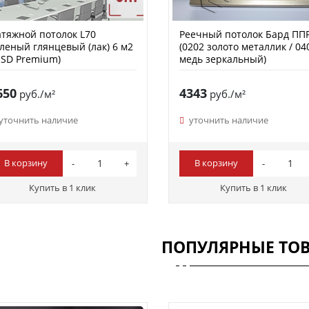
тяжной потолок L70
Реечный потолок Бард ПП
леный глянцевый (лак) 6 м2
(0202 золото металлик / 04
SD Premium)
медь зеркальный)
650
4343
руб./м²
руб./м²
уточнить наличие
уточнить наличие
В корзину
В корзину
Купить в 1 клик
Купить в 1 клик
ПОПУЛЯРНЫЕ ТО