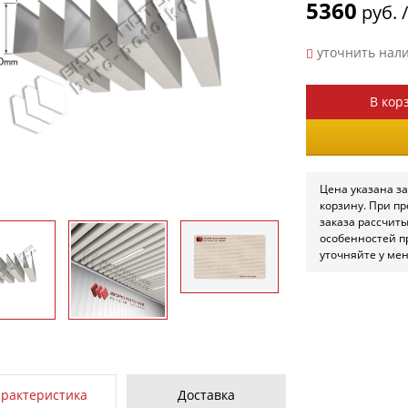
5360
руб. 
уточнить нал
В кор
Цена указана за
корзину. При п
заказа рассчит
особенностей п
уточняйте у ме
арактеристика
Доставка