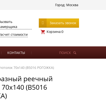
Город:
Москва
Вызвать
Заказать звонок
замерщика
Корзина:
0
Расчет стоимости
КОНТАКТЫ
ПОИСК
отолок 70х140 (B5016 РОГОЖКА)
разный реечный
 70х140 (B5016
А)