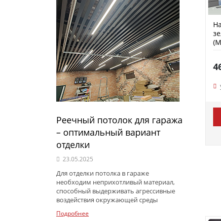
На
зе
(M
4
Реечный потолок для гаража
– оптимальный вариант
отделки
23.05.2025
Для отделки потолка в гараже
необходим неприхотливый материал,
способный выдерживать агрессивные
воздействия окружающей среды
Подробнее