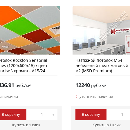
толок Rockfon Sensorial
Натяжной потолок M54
nes (1200х600х15) \ цвет -
небеленый шелк матовый 
nrise \ кромка - A15/24
м2 (MSD Premium)
436.91
12240
руб./м²
руб./м²
в наличии
уточнить наличие
В корзину
В корзину
Купить в 1 клик
Купить в 1 клик