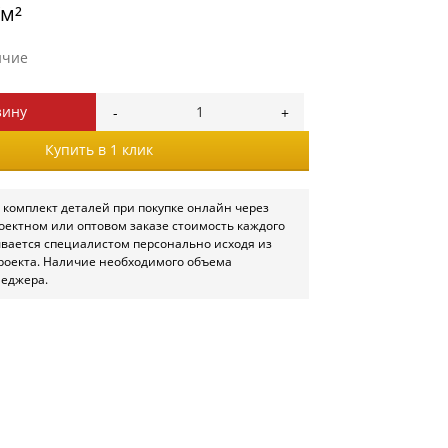
/м²
ичие
зину
Купить в 1 клик
 комплект деталей при покупке онлайн через
роектном или оптовом заказе стоимость каждого
ывается специалистом персонально исходя из
роекта. Наличие необходимого объема
неджера.