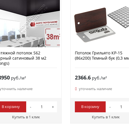
тяжной потолок S62
Потолок Грильято КР-15
рный сатиновый 38 м2
(86х200) Темный бук (0,3 мм
ongs)
8950
2366.6
руб./м²
руб./м²
уточнить наличие
уточнить наличие
В корзину
В корзину
Купить в 1 клик
Купить в 1 клик