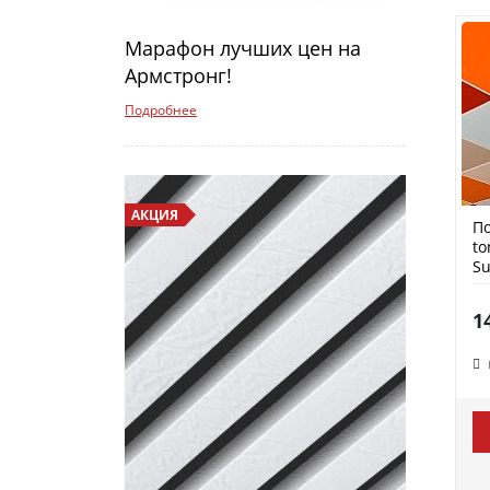
Марафон лучших цен на
Армстронг!
Подробнее
АКЦИЯ
По
to
Su
1