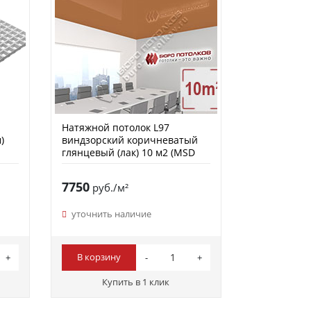
Натяжной потолок L97
)
виндзорский коричневатый
глянцевый (лак) 10 м2 (MSD
Premium)
7750
руб./м²
уточнить наличие
В корзину
Купить в 1 клик