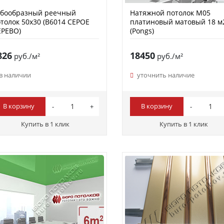
убообразный реечный
Натяжной потолок M05
толок 50х30 (B6014 СЕРОЕ
платиновый матовый 18 м
ЕРЕВО)
(Pongs)
826
18450
руб./м²
руб./м²
в наличии
уточнить наличие
В корзину
В корзину
Купить в 1 клик
Купить в 1 клик