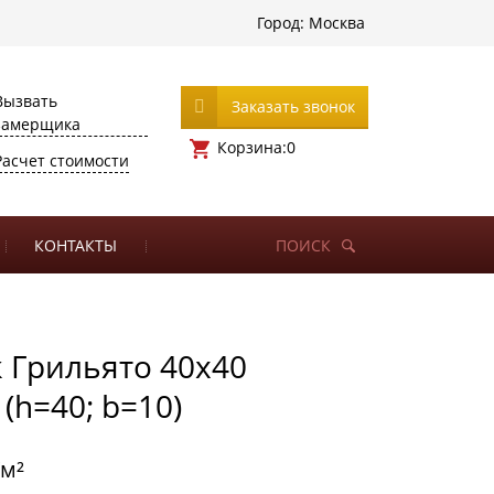
Город:
Москва
Вызвать
Заказать звонок
замерщика
Корзина:
0
Расчет стоимости
КОНТАКТЫ
ПОИСК
 Грильято 40х40
(h=40; b=10)
/м²