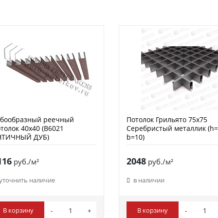
убообразный реечный
Потолок Грильято 75х75
толок 40х40 (B6021
Серебристый металлик (h=
НТИЧНЫЙ ДУБ)
b=10)
116
2048
руб./м²
руб./м²
уточнить наличие
в наличии
В корзину
В корзину