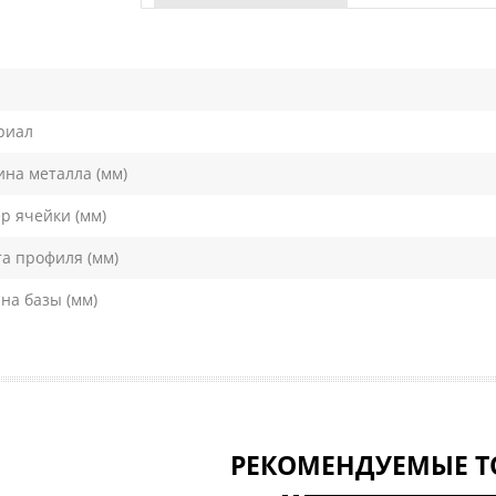
риал
на металла (мм)
р ячейки (мм)
а профиля (мм)
а базы (мм)
РЕКОМЕНДУЕМЫЕ Т