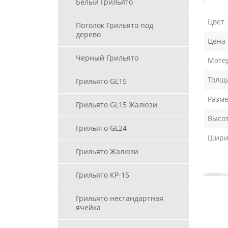
Белый Грильято
Цвет
Потолок Грильято под
дерево
Цена
Черный Грильято
Мате
Толщи
Грильято GL15
Разме
Грильято GL15 Жалюзи
Высот
Грильято GL24
Ширин
Грильято Жалюзи
Грильято КР-15
Грильято нестандартная
ячейка