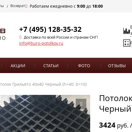
ты
Возврат
Работаем ежедневно с
9:00
до
18:00
+7 (495) 128-35-32
Доставка по всей России и странам СНГ!
info@buro-potolkov.ru
АКЦИИ
СТАТЬИ
ФОТО
ОТЗЫВЫ
толок Грильято 40х40 Черный (h=40; b=10)
Потолок
Черный 
3424
руб. 