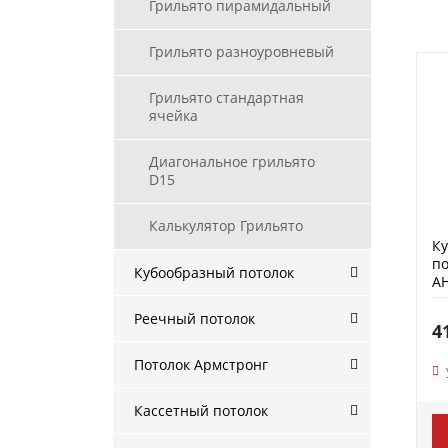
Грильято пирамидальный
Грильято разноуровневый
Грильято стандартная
ячейка
Диагональное грильято
D15
Калькулятор Грильято
К
по
Кубообразный потолок
А
Реечный потолок
4
Потолок Армстронг
Кассетный потолок