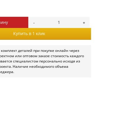
зину
Купить в 1 клик
 комплект деталей при покупке онлайн через
роектном или оптовом заказе стоимость каждого
ывается специалистом персонально исходя из
роекта. Наличие необходимого объема
неджера.