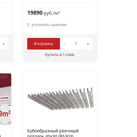
19890
руб./м²
уточнить наличие
В корзину
Купить в 1 клик
Кубообразный реечный
й
потолок 40х30 (B5303)