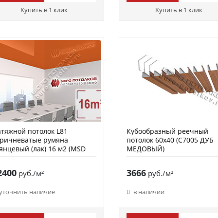
Купить в 1 клик
Купить в 1 клик
тяжной потолок L81
Кубообразный реечный
оричневатые румяна
потолок 60х40 (C7005 ДУБ
янцевый (лак) 16 м2 (MSD
МЕДОВЫЙ)
remium)
2400
3666
руб./м²
руб./м²
уточнить наличие
в наличии