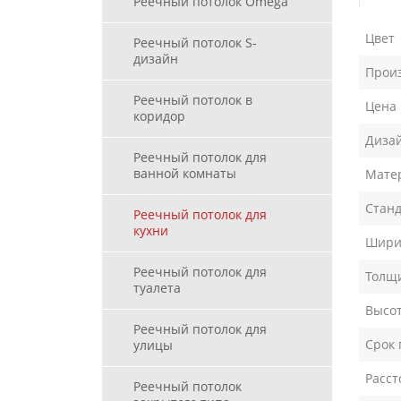
Реечный потолок Omega
Цвет
Реечный потолок S-
дизайн
Прои
Реечный потолок в
Цена
коридор
Диза
Реечный потолок для
ванной комнаты
Мате
Станд
Реечный потолок для
кухни
Шири
Реечный потолок для
Толщ
туалета
Высот
Реечный потолок для
Срок 
улицы
Расст
Реечный потолок