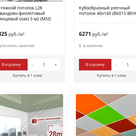
тяжной потолок L28
Кубообразный реечный
авандово-фиолетовый
потолок 40х140 (B6015 ВЕН
янцевый (лак) 3 м2 (MSD
remium)
325
6271
руб./м²
руб./м²
уточнить наличие
в наличии
В корзину
В корзину
Купить в 1 клик
Купить в 1 клик