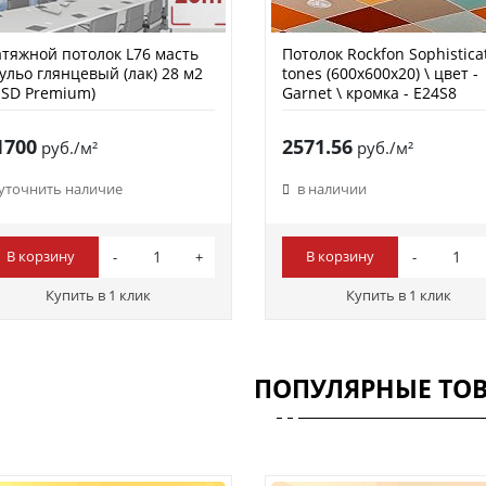
тяжной потолок L76 масть
Потолок Rockfon Sophistica
ульо глянцевый (лак) 28 м2
tones (600х600х20) \ цвет -
SD Premium)
Garnet \ кромка - E24S8
1700
2571.56
руб./м²
руб./м²
уточнить наличие
в наличии
В корзину
В корзину
Купить в 1 клик
Купить в 1 клик
ПОПУЛЯРНЫЕ ТО