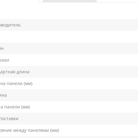
зводитель
йн
риал
артная длина
на панели (мм)
ина
а панели (мм)
поставки
ояние между панелями (мм)