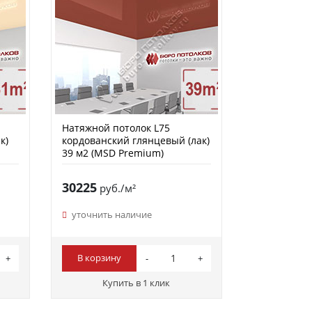
Натяжной потолок L75
к)
кордованский глянцевый (лак)
39 м2 (MSD Premium)
30225
руб./м²
уточнить наличие
В корзину
Купить в 1 клик