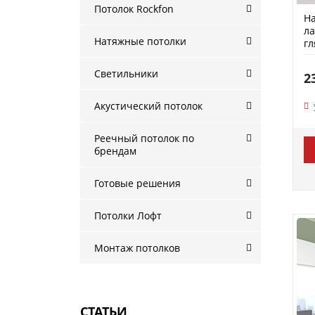
Потолок Rockfon
На
л
Натяжные потолки
гл
P
Светильники
2
Акустический потолок
Реечный потолок по
брендам
Готовые решения
Потолки Лофт
Монтаж потолков
СТАТЬИ