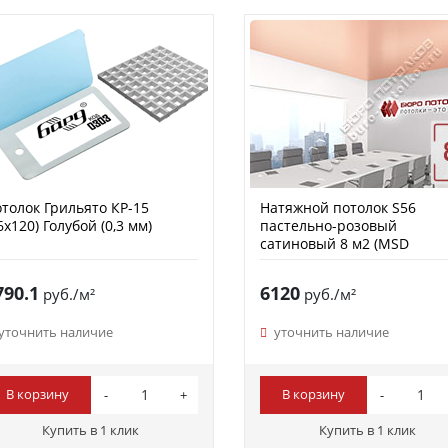
толок Грильято КР-15
Натяжной потолок S56
6х120) Голубой (0,3 мм)
пастельно-розовый
сатиновый 8 м2 (MSD
Premium)
790.1
6120
руб./м²
руб./м²
уточнить наличие
уточнить наличие
В корзину
В корзину
Купить в 1 клик
Купить в 1 клик