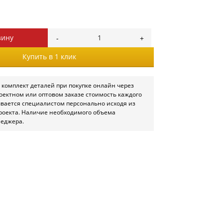
зину
Купить в 1 клик
 комплект деталей при покупке онлайн через
роектном или оптовом заказе стоимость каждого
ывается специалистом персонально исходя из
роекта. Наличие необходимого объема
неджера.