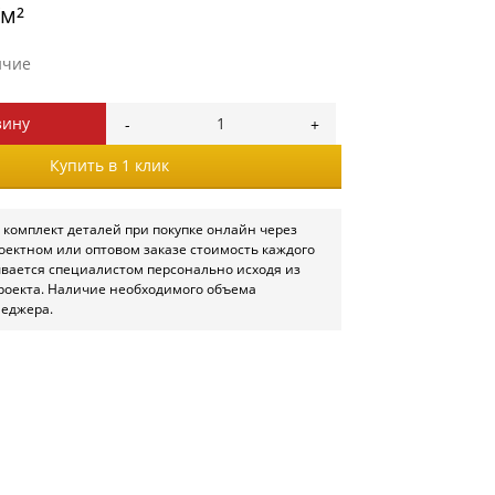
/м²
ичие
зину
Купить в 1 клик
 комплект деталей при покупке онлайн через
роектном или оптовом заказе стоимость каждого
ывается специалистом персонально исходя из
роекта. Наличие необходимого объема
неджера.