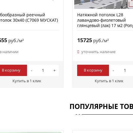
убообразный реечный
Натяжной потолок L28
толок 30х40 (C7069 МУСКАТ)
лавандово-фиолетовый
глянцевый (лак) 17 м2 (Pon
655
15725
руб./м²
руб./м²
в наличии
уточнить наличие
В корзину
В корзину
Купить в 1 клик
Купить в 1 клик
ПОПУЛЯРНЫЕ ТО