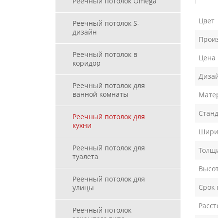
Реечный потолок Omega
Цвет
Реечный потолок S-
дизайн
Прои
Реечный потолок в
Цена
коридор
Диза
Реечный потолок для
ванной комнаты
Мате
Станд
Реечный потолок для
кухни
Шири
Реечный потолок для
Толщ
туалета
Высот
Реечный потолок для
Срок 
улицы
Расст
Реечный потолок