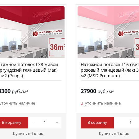
тяжной потолок L38 живой
Натяжной потолок L16 свет
ргундский глянцевый (лак)
розовый глянцевый (лак) 3
 м2 (Pongs)
м2 (MSD Premium)
3300
27900
руб./м²
руб./м²
уточнить наличие
уточнить наличие
В корзину
В корзину
Купить в 1 клик
Купить в 1 клик