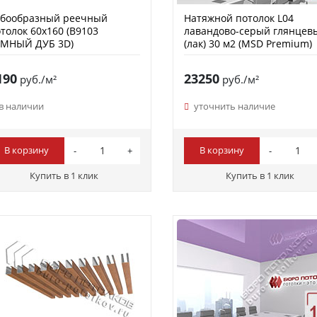
убообразный реечный
Натяжной потолок L04
толок 60х160 (B9103
лавандово-серый глянцев
ЕМНЫЙ ДУБ 3D)
(лак) 30 м2 (MSD Premium)
190
23250
руб./м²
руб./м²
в наличии
уточнить наличие
В корзину
В корзину
Купить в 1 клик
Купить в 1 клик