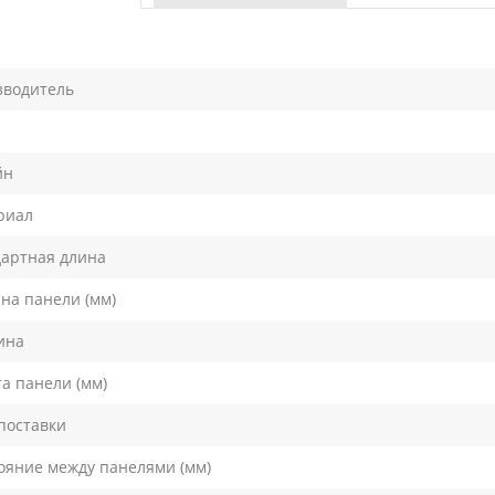
зводитель
йн
риал
артная длина
на панели (мм)
ина
а панели (мм)
поставки
ояние между панелями (мм)