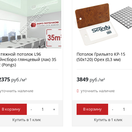
тяжной потолок L96
Потолок Грильято КР-15
йнсборо глянцевый (лак) 35
(50х120) Орех (0,3 мм)
 (Pongs)
2375
3849
руб./м²
руб./м²
уточнить наличие
уточнить наличие
В корзину
В корзину
Купить в 1 клик
Купить в 1 клик