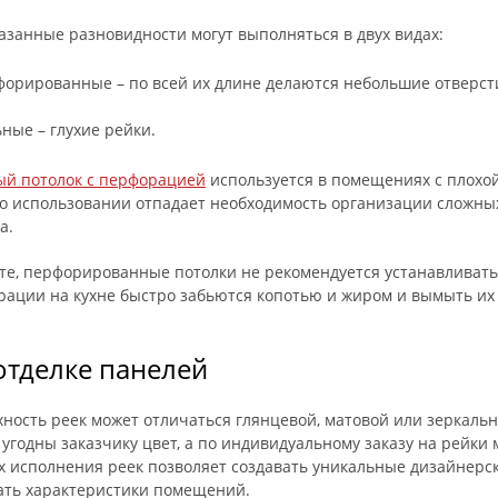
азанные разновидности могут выполняться в двух видах:
орированные – по всей их длине делаются небольшие отверст
ные – глухие рейки.
ый потолок с перфорацией
используется в помещениях с плохо
о использовании отпадает необходимость организации сложны
а.
е, перфорированные потолки не рекомендуется устанавливать н
ации на кухне быстро забьются копотью и жиром и вымыть их 
отделке панелей
ность реек может отличаться глянцевой, матовой или зеркальн
угодны заказчику цвет, а по индивидуальному заказу на рейки 
х исполнения реек позволяет создавать уникальные дизайнерс
ать характеристики помещений.