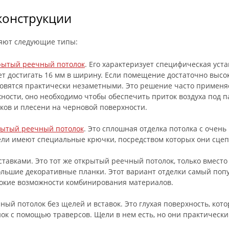
конструкции
яют следующие типы:
рытый реечный потолок
. Его характеризует специфическая уст
т достигать 16 мм в ширину. Если помещение достаточно высок
овятся практически незаметными. Это решение часто примен
ности, оно необходимо чтобы обеспечить приток воздуха под 
ков и плесени на черновой поверхности.
рытый реечный потолок
. Это сплошная отделка потолка с очен
ли имеют специальные крючки, посредством которых они сцепл
ставками. Это тот же открытый реечный потолок, только вмест
льшие декоративные планки. Этот вариант отделки самый попу
окие возможности комбинирования материалов.
ный потолок без щелей и вставок. Это глухая поверхность, ко
ок с помощью траверсов. Щели в нем есть, но они практически