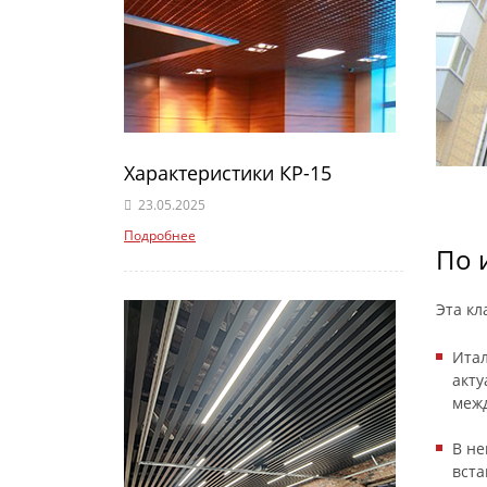
Характеристики КР-15
23.05.2025
Подробнее
По 
Эта кл
Итал
акту
межд
В не
вста