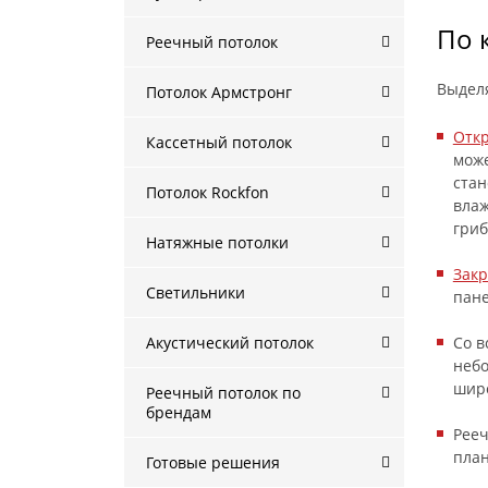
По 
Реечный потолок
Выдел
Потолок Армстронг
Отк
Кассетный потолок
може
стан
Потолок Rockfon
влаж
гриб
Натяжные потолки
Зак
Светильники
пане
Акустический потолок
Со в
небо
шир
Реечный потолок по
брендам
Рееч
план
Готовые решения