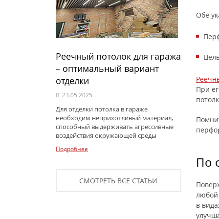
Обе ук
Перф
Реечный потолок для гаража
Цель
– оптимальный вариант
Реечн
отделки
При ег
23.05.2025
потолк
Для отделки потолка в гараже
необходим неприхотливый материал,
Помнит
способный выдерживать агрессивные
перфор
воздействия окружающей среды
Подробнее
По 
СМОТРЕТЬ ВСЕ СТАТЬИ
Поверх
любой 
в вида
улучш