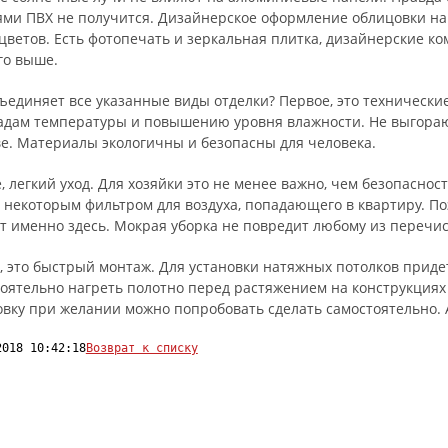
ми ПВХ не получится. Дизайнерское оформление облицовки на
 цветов. Есть фотопечать и зеркальная плитка, дизайнерские ко
го выше.
ъединяет все указанные виды отделки? Первое, это технические
адам температуры и повышению уровня влажности. Не выгораю
е. Материалы экологичны и безопасны для человека.
, легкий уход. Для хозяйки это не менее важно, чем безопаснос
 некоторым фильтром для воздуха, попадающего в квартиру. П
т именно здесь. Мокрая уборка не повредит любому из перечи
, это быстрый монтаж. Для установки натяжных потолков придет
оятельно нагреть полотно перед растяжением на конструкциях
вку при желании можно попробовать сделать самостоятельно. А
2018 10:42:18
Возврат к списку