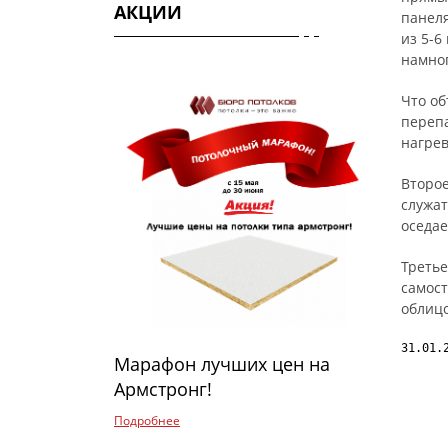
АКЦИИ
панеля
из 5-6
намно
Что об
переп
нагрев
Второе
служат
оседае
Третье
самост
облицо
31.01.
Марафон лучших цен на
Армстронг!
Подробнее