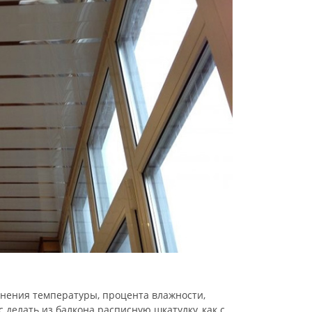
менения температуры, процента влажности,
делать из балкона расписную шкатулку, как с