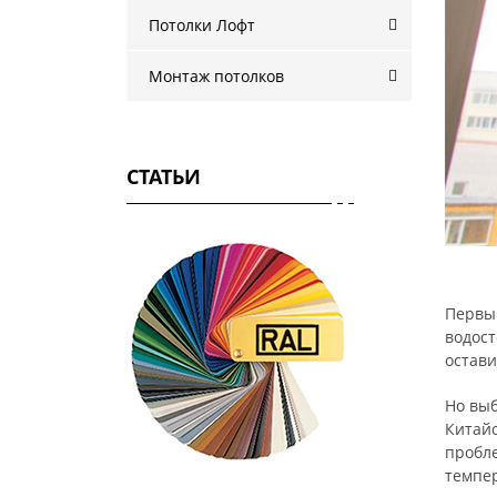
Потолки Лофт
Монтаж потолков
СТАТЬИ
Первый
водост
остави
Но выб
Китайс
пробле
темпе