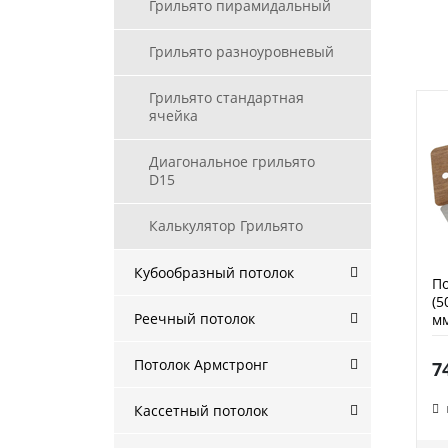
Грильято пирамидальный
Грильято разноуровневый
Грильято стандартная
ячейка
Диагональное грильято
D15
Калькулятор Грильято
Кубообразный потолок
По
(5
Реечный потолок
мм
Потолок Армстронг
7
Кассетный потолок