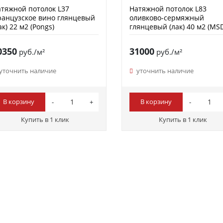
тяжной потолок L37
Натяжной потолок L83
анцузское вино глянцевый
оливково-сермяжный
ак) 22 м2 (Pongs)
глянцевый (лак) 40 м2 (MS
Premium)
0350
31000
руб./м²
руб./м²
уточнить наличие
уточнить наличие
В корзину
В корзину
Купить в 1 клик
Купить в 1 клик