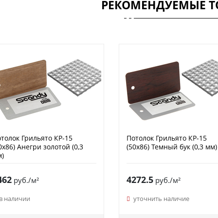
РЕКОМЕНДУЕМЫЕ Т
толок Грильято КР-15
Потолок Грильято КР-15
0х86) Анегри золотой (0,3
(50х86) Темный бук (0,3 мм)
)
462
4272.5
руб./м²
руб./м²
в наличии
уточнить наличие