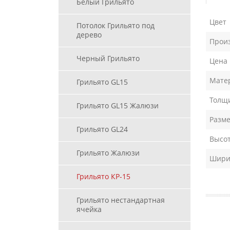
Белый Грильято
Цвет
Потолок Грильято под
дерево
Прои
Черный Грильято
Цена
Мате
Грильято GL15
Толщи
Грильято GL15 Жалюзи
Разме
Грильято GL24
Высот
Грильято Жалюзи
Ширин
Грильято КР-15
Грильято нестандартная
ячейка