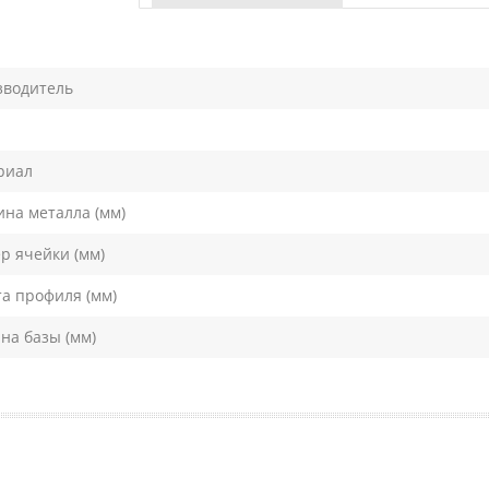
зводитель
риал
на металла (мм)
р ячейки (мм)
а профиля (мм)
а базы (мм)