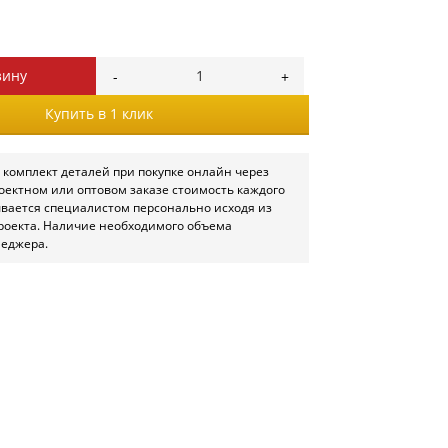
зину
Купить в 1 клик
 комплект деталей при покупке онлайн через
роектном или оптовом заказе стоимость каждого
ывается специалистом персонально исходя из
роекта. Наличие необходимого объема
неджера.