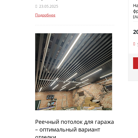
На
23.05.2025
фр
Подробнее
(л
2
Реечный потолок для гаража
– оптимальный вариант
отделки